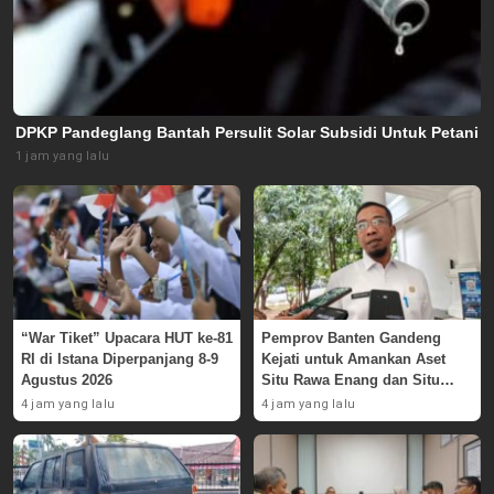
DPKP Pandeglang Bantah Persulit Solar Subsidi Untuk Petani
1 jam yang lalu
“War Tiket” Upacara HUT ke-81
Pemprov Banten Gandeng
RI di Istana Diperpanjang 8-9
Kejati untuk Amankan Aset
Agustus 2026
Situ Rawa Enang dan Situ
Rawa Pasaraut
4 jam yang lalu
4 jam yang lalu