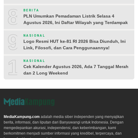
8
BERITA
PLN Umumkan Pemadaman Listrik Selasa 4
Agustus 2026, Ini Daftar Wilayah yang Terdampak
9
NASIONAL
Logo Resmi HUT ke-81 RI 2026 Bisa Diunduh, Ini
Link, Filosofi, dan Cara Penggunaannya!
10
NASIONAL
Cek Kalender Agustus 2026, Ada 7 Tanggal Merah
dan 2 Long Weekend
MediaKampung.com
adalah media siber independen yang menyajikan
berita, informasi, dan liputan dari Banyuwangi untuk Indonesia. Dengan
mengedepankan akurasi, independensi, dan keberimbangan, kami
berkomitmen menjadi sumber informasi yang kredibel, terpercaya, dan