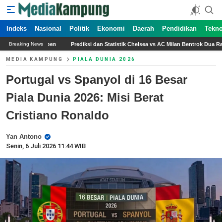
Indeks
Nasional
Politik
Ekonomi
Daerah
Pendidikan
Tekno
iksi dan Statistik Chelsea vs AC Milan Bentrok Dua Raksasa Eropa di Jakarta
Har
Breaking News
MEDIA KAMPUNG
PIALA DUNIA 2026
Portugal vs Spanyol di 16 Besar
Piala Dunia 2026: Misi Berat
Cristiano Ronaldo
Yan Antono
Senin, 6 Juli 2026 11:44 WIB