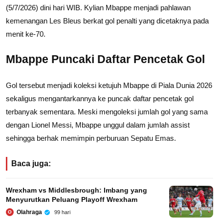
(5/7/2026) dini hari WIB. Kylian Mbappe menjadi pahlawan
kemenangan Les Bleus berkat gol penalti yang dicetaknya pada
menit ke-70.
Mbappe Puncaki Daftar Pencetak Gol
Gol tersebut menjadi koleksi ketujuh Mbappe di Piala Dunia 2026
sekaligus mengantarkannya ke puncak daftar pencetak gol
terbanyak sementara. Meski mengoleksi jumlah gol yang sama
dengan Lionel Messi, Mbappe unggul dalam jumlah assist
sehingga berhak memimpin perburuan Sepatu Emas.
Baca juga:
Wrexham vs Middlesbrough: Imbang yang
Menyurutkan Peluang Playoff Wrexham
Olahraga
99 hari
O