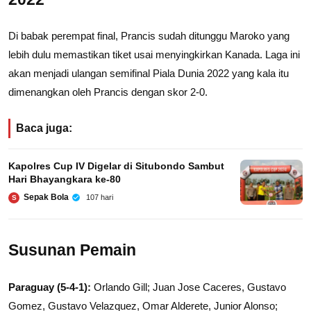
Di babak perempat final, Prancis sudah ditunggu Maroko yang
lebih dulu memastikan tiket usai menyingkirkan Kanada. Laga ini
akan menjadi ulangan semifinal Piala Dunia 2022 yang kala itu
dimenangkan oleh Prancis dengan skor 2-0.
Baca juga:
Kapolres Cup IV Digelar di Situbondo Sambut
Hari Bhayangkara ke-80
Sepak Bola
107 hari
S
Susunan Pemain
Paraguay (5-4-1):
Orlando Gill; Juan Jose Caceres, Gustavo
Gomez, Gustavo Velazquez, Omar Alderete, Junior Alonso;