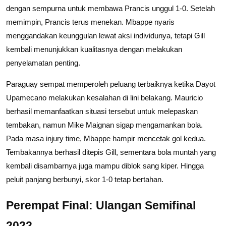
dengan sempurna untuk membawa Prancis unggul 1-0. Setelah
memimpin, Prancis terus menekan. Mbappe nyaris
menggandakan keunggulan lewat aksi individunya, tetapi Gill
kembali menunjukkan kualitasnya dengan melakukan
penyelamatan penting.
Paraguay sempat memperoleh peluang terbaiknya ketika Dayot
Upamecano melakukan kesalahan di lini belakang. Mauricio
berhasil memanfaatkan situasi tersebut untuk melepaskan
tembakan, namun Mike Maignan sigap mengamankan bola.
Pada masa injury time, Mbappe hampir mencetak gol kedua.
Tembakannya berhasil ditepis Gill, sementara bola muntah yang
kembali disambarnya juga mampu diblok sang kiper. Hingga
peluit panjang berbunyi, skor 1-0 tetap bertahan.
Perempat Final: Ulangan Semifinal
2022