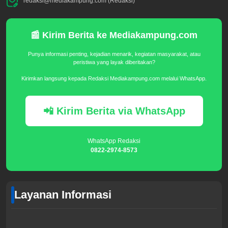
redaksi@mediakampung.com (Redaksi)
📰 Kirim Berita ke Mediakampung.com
Punya informasi penting, kejadian menarik, kegiatan masyarakat, atau
peristiwa yang layak diberitakan?
Kirimkan langsung kepada Redaksi Mediakampung.com melalui WhatsApp.
📲 Kirim Berita via WhatsApp
WhatsApp Redaksi
0822-2974-8573
Layanan Informasi