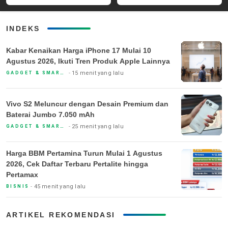
INDEKS
Kabar Kenaikan Harga iPhone 17 Mulai 10
Agustus 2026, Ikuti Tren Produk Apple Lainnya
15 menit yang lalu
GADGET & SMARTPHONE
Vivo S2 Meluncur dengan Desain Premium dan
Baterai Jumbo 7.050 mAh
25 menit yang lalu
GADGET & SMARTPHONE
Harga BBM Pertamina Turun Mulai 1 Agustus
2026, Cek Daftar Terbaru Pertalite hingga
Pertamax
45 menit yang lalu
BISNIS
ARTIKEL REKOMENDASI