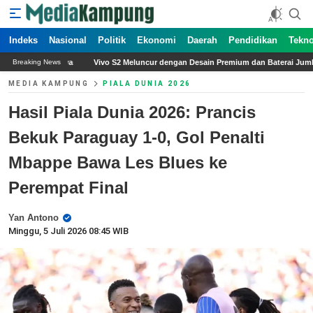
Indeks
Nasional
Politik
Ekonomi
Daerah
Pendidikan
Tekno
vo S2 Meluncur dengan Desain Premium dan Baterai Jumbo 7.050 mAh
Harga BBM
Breaking News
MEDIA KAMPUNG
PIALA DUNIA 2026
Hasil Piala Dunia 2026: Prancis
Bekuk Paraguay 1-0, Gol Penalti
Mbappe Bawa Les Blues ke
Perempat Final
Yan Antono
Minggu, 5 Juli 2026 08:45 WIB