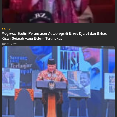
BARU
Megawati Hadiri Peluncuran Autobiografi Erros Djarot dan Bahas
Kisah Sejarah yang Belum Terungkap
10/08/2026