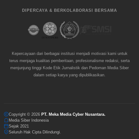
DIPERCAYA & BERKOLABORASI BERSAMA
Kepercayaan dari berbagai institusi menjadi motivasi kami untuk
terus menjaga kualitas pemberitaan, profesionalisme redaksi, serta
menjunjung tinggi Kode Etik Jurnalistik dan Pedoman Media Siber
dalam setiap karya yang dipublikasikan.
Copyright © 2026
PT. Meka Media Cyber Nusantara.
Media Siber Indonesia
Sejak 2021
Seluruh Hak Cipta Dilindungi.