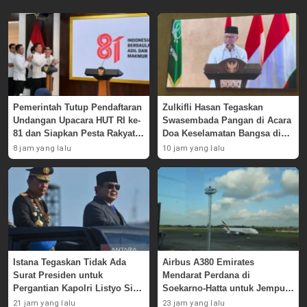
Pemerintah Tutup Pendaftaran
Zulkifli Hasan Tegaskan
Undangan Upacara HUT RI ke-
Swasembada Pangan di Acara
81 dan Siapkan Pesta Rakyat
Doa Keselamatan Bangsa di
di Monas
Masjid Istiqlal
8 jam yang lalu
10 jam yang lalu
Istana Tegaskan Tidak Ada
Airbus A380 Emirates
Surat Presiden untuk
Mendarat Perdana di
Pergantian Kapolri Listyo Sigit
Soekarno-Hatta untuk Jemput
Prabowo
Skuad AC Milan
21 jam yang lalu
23 jam yang lalu