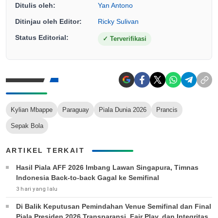
Ditulis oleh:
Yan Antono
Ditinjau oleh Editor:
Ricky Sulivan
Status Editorial:
✓
Terverifikasi
Kylian Mbappe
Paraguay
Piala Dunia 2026
Prancis
Sepak Bola
ARTIKEL TERKAIT
Hasil Piala AFF 2026 Imbang Lawan Singapura, Timnas
Indonesia Back-to-back Gagal ke Semifinal
3 hari yang lalu
Di Balik Keputusan Pemindahan Venue Semifinal dan Final
Piala Presiden 2026 Transparansi, Fair Play, dan Integritas