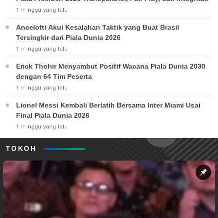
1 minggu yang lalu
Ancelotti Akui Kesalahan Taktik yang Buat Brasil
Tersingkir dari Piala Dunia 2026
1 minggu yang lalu
Erick Thohir Menyambut Positif Wacana Piala Dunia 2030
dengan 64 Tim Peserta
1 minggu yang lalu
Lionel Messi Kembali Berlatih Bersama Inter Miami Usai
Final Piala Dunia 2026
1 minggu yang lalu
TOKOH