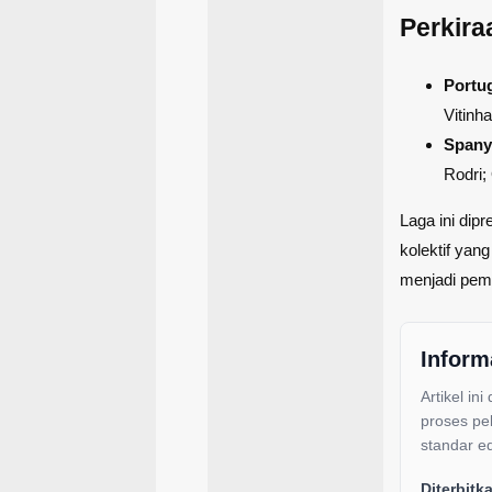
Perkir
Portug
Vitinh
Spanyo
Rodri;
Laga ini dipr
kolektif yan
menjadi pemb
Inform
Artikel ini
proses pe
standar ed
Diterbitk