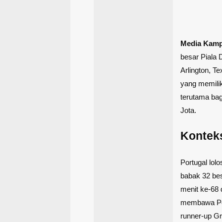
Media Kam
besar Piala 
Arlington, T
yang memilik
terutama bag
Jota.
Kontek
Portugal lol
babak 32 bes
menit ke-68
membawa Por
runner-up G