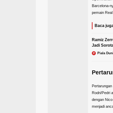
Barcelona-ny
pemain Real 
Baca juga
Ramiz Zerr
Jadi Sorot
Piala Dun
P
Pertar
Pertarungan 
Rodri/Pedri
dengan Nico
menjadi anca