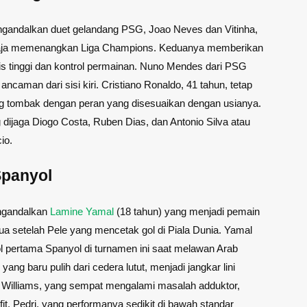
ngandalkan duet gelandang PSG, Joao Neves dan Vitinha,
aja memenangkan Liga Champions. Keduanya memberikan
nis tinggi dan kontrol permainan. Nuno Mendes dari PSG
ncaman dari sisi kiri. Cristiano Ronaldo, 41 tahun, tetap
ng tombak dengan peran yang disesuaikan dengan usianya.
g dijaga Diogo Costa, Ruben Dias, dan Antonio Silva atau
io.
Spanyol
ngandalkan
Lamine Yamal
(18 tahun) yang menjadi pemain
a setelah Pele yang mencetak gol di Piala Dunia. Yamal
 pertama Spanyol di turnamen ini saat melawan Arab
 yang baru pulih dari cedera lutut, menjadi jangkar lini
 Williams, yang sempat mengalami masalah adduktor,
fit. Pedri, yang performanya sedikit di bawah standar