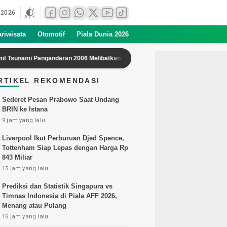
 2026
ariwisata
Otomotif
Piala Dunia 2026
 Pangandaran 2006 Melibatkan Pergerakan Massa Bawah Laut
Berm
RTIKEL REKOMENDASI
Sederet Pesan Prabowo Saat Undang
BRIN ke Istana
9 jam yang lalu
Liverpool Ikut Perburuan Djed Spence,
Tottenham Siap Lepas dengan Harga Rp
843 Miliar
15 jam yang lalu
Prediksi dan Statistik Singapura vs
Timnas Indonesia di Piala AFF 2026,
Menang atau Pulang
16 jam yang lalu