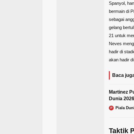
Spanyol, han
bermain di P
sebagai ang
gelang bert
21 untuk men
Neves menga
hadir di sta
akan hadir di
Baca juga
Martinez Pu
Dunia 202
Piala Dun
P
Taktik 