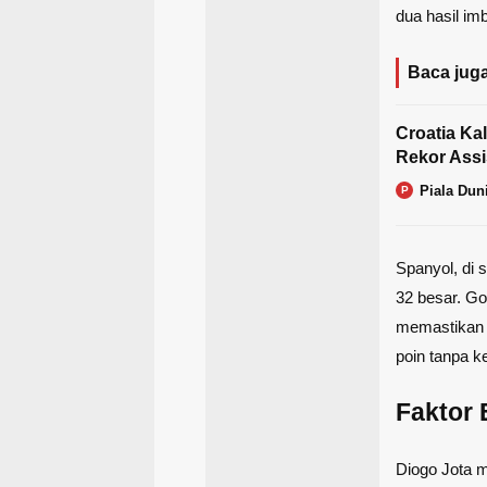
dua hasil im
Baca juga
Croatia Ka
Rekor Assis
Piala Dun
P
Spanyol, di s
32 besar. Go
memastikan 
poin tanpa k
Faktor 
Diogo Jota m