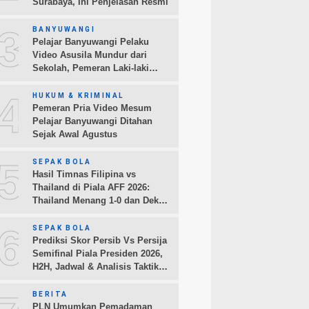
Surabaya, Ini Penjelasan Resmi
3
BANYUWANGI
Pelajar Banyuwangi Pelaku
Video Asusila Mundur dari
Sekolah, Pemeran Laki-laki
Sampaikan Permintaan Maaf
4
HUKUM & KRIMINAL
Pemeran Pria Video Mesum
Pelajar Banyuwangi Ditahan
Sejak Awal Agustus
5
SEPAK BOLA
Hasil Timnas Filipina vs
Thailand di Piala AFF 2026:
Thailand Menang 1-0 dan Dekati
Semifinal
6
SEPAK BOLA
Prediksi Skor Persib Vs Persija
Semifinal Piala Presiden 2026,
H2H, Jadwal & Analisis Taktik
Pemain
BERITA
PLN Umumkan Pemadaman