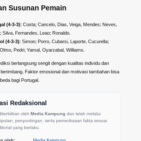
aan Susunan Pemain
al (4-3-3):
Costa; Cancelo, Dias, Veiga, Mendes; Neves,
a; Silva, Fernandes, Leao; Ronaldo.
l (4-3-3):
Simon; Porro, Cubarsi, Laporte, Cucurella;
 Olmo, Pedri; Yamal, Oyarzabal, Williams.
ediksi berlangsung sengit dengan kualitas individu dan
g berimbang. Faktor emosional dan motivasi tambahan bisa
eda bagi Portugal.
asi Redaksional
 diterbitkan oleh
Media Kampung
dan telah melalui
liputan, penyuntingan, serta pemeriksaan fakta sesuai
itorial yang berlaku.
an oleh:
Media Kampung