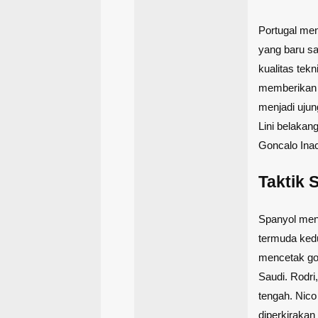
Portugal me
yang baru s
kualitas tek
memberikan a
menjadi uju
Lini belakan
Goncalo Inac
Taktik 
Spanyol me
termuda kedu
mencetak gol
Saudi. Rodri,
tengah. Nico
diperkirakan 