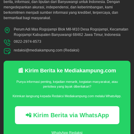
berita, informasi, dan liputan dari Banyuwangi untuk Indonesia. Dengan
mengedepankan akurasi, independensi, dan keberimbangan, kami
berkomitmen menjadi sumber informasi yang kredibel, terpercaya, dan
bermanfaat bagi masyarakat.
Perum Adi Mas Rogojampi Blok M8-M10 Desa Rogojampi, Kecamatan
Rogojampi Kabupaten Banyuwangi 68462 Jawa Timur, Indonesia
0822-2974-8573
redaksi@mediakampung.com (Redaksi)
📰 Kirim Berita ke Mediakampung.com
Punya informasi penting, kejadian menarik, kegiatan masyarakat, atau
peristiwa yang layak diberitakan?
Kirimkan langsung kepada Redaksi Mediakampung.com melalui WhatsApp.
📲 Kirim Berita via WhatsApp
WhatsApp Redaksi