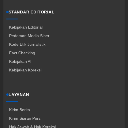
STANDAR EDITORIAL
Kebijakan Editorial
Pedoman Media Siber
Kode Etik Jurnalistik
Fact Checking
Kebijakan AI
Kebijakan Koreksi
LAYANAN
Kirim Berita
Kirim Siaran Pers
Hak Jawab & Hak Koreksi