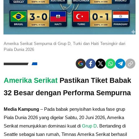
Amerika Serikat Sempurna di Grup D, Turki dan Haiti Tersingkir dari
Piala Dunia 2026
Amerika Serikat
Pastikan Tiket Babak
32 Besar dengan Performa Sempurna
Media Kampung
– Pada babak penyisihan kedua fase grup
Piala Dunia 2026 yang digelar Sabtu, 20 Juni 2026, Amerika
Serikat menunjukkan dominasi kuat di
Grup D
. Bertanding di
Seattle sebagai tuan rumah, Timnas Amerika Serikat berhasil