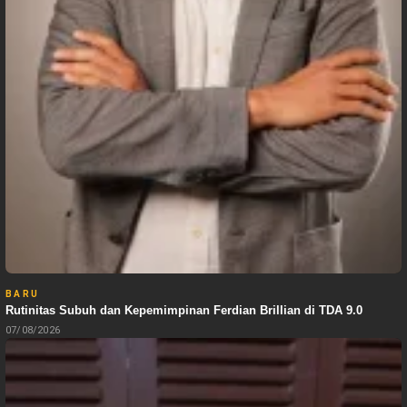
BARU
Rutinitas Subuh dan Kepemimpinan Ferdian Brillian di TDA 9.0
07/08/2026