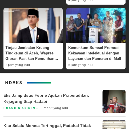
4 jam yang lalu
Tinjau Jembatan Krueng
Kemenkum Sumsel Promosi
Tingkeum di Aceh, Wapres
Kekayaan Intelektual dengan
Gibran Pastikan Pemulihan
Layanan dan Pameran di Mall
Pascabencana
4 jam yang lalu
6 jam yang lalu
INDEKS
Eks Jampidsus Febrie Ajukan Praperadilan,
Kejagung Siap Hadapi
3 menit yang lalu
HUKUM & KRIMINAL
Kita Selalu Merasa Tertinggal, Padahal Tidak