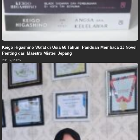
Keigo Higashino Wafat di Usia 68 Tahun: Panduan Membaca 13 Novel
Penting dari Maestro Misteri Jepang
28/07/2026