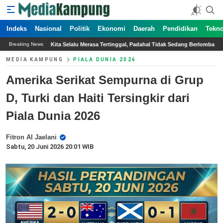
Indeks
Nasional
Politik
Ekonomi
Daerah
Pendidikan
Tekno
Kita Selalu Merasa Tertinggal, Padahal Tidak Sedang Berlomba
Peran dan Kontro
Breaking News
MEDIA KAMPUNG
PIALA DUNIA 2026
Amerika Serikat Sempurna di Grup
D, Turki dan Haiti Tersingkir dari
Piala Dunia 2026
Fitron Al Jaelani
Sabtu, 20 Juni 2026 20:01 WIB