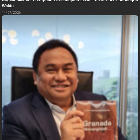
Waktu
14/07/2026