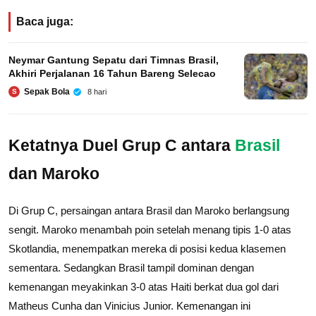
Baca juga:
Neymar Gantung Sepatu dari Timnas Brasil,
Akhiri Perjalanan 16 Tahun Bareng Selecao
Sepak Bola
8 hari
S
Ketatnya Duel Grup C antara
Brasil
dan Maroko
Di Grup C, persaingan antara Brasil dan Maroko berlangsung
sengit. Maroko menambah poin setelah menang tipis 1-0 atas
Skotlandia, menempatkan mereka di posisi kedua klasemen
sementara. Sedangkan Brasil tampil dominan dengan
kemenangan meyakinkan 3-0 atas Haiti berkat dua gol dari
Matheus Cunha dan Vinicius Junior. Kemenangan ini