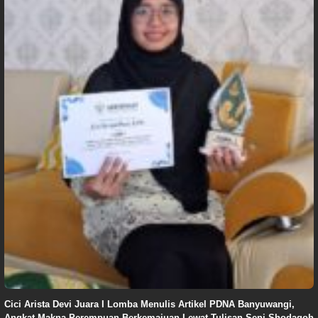
Cici Arista Devi Juara I Lomba Menulis Artikel PDNA Banyuwangi,
Angkat Makna Perempuan Berkemajuan Lewat Tulisan Seni Shodaqoh