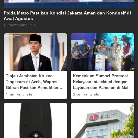
Polda Metro Pastikan Kondisi Jakarta Aman dan Kondusif di
Awal Agustus
49 menit yang lalu
Tinjau Jembatan Krueng
Kemenkum Sumsel Promosi
Tingkeum di Aceh, Wapres
Kekayaan Intelektual dengan
Gibran Pastikan Pemulihan
Layanan dan Pameran di Mall
Pascabencana
1 jam yang lalu
2 jam yang lalu