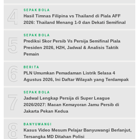
4
SEPAK BOLA
Hasil Timnas Filipina vs Thailand di Piala AFF
2026: Thailand Menang 1-0 dan Dekati Semifinal
5
SEPAK BOLA
Prediksi Skor Persib Vs Persija Semifinal Piala
Presiden 2026, H2H, Jadwal & Analisis Taktik
Pemain
6
BERITA
PLN Umumkan Pemadaman Listrik Selasa 4
Agustus 2026, Ini Daftar Wilayah yang Terdampak
7
SEPAK BOLA
Jadwal Lengkap Persija di Super League
2026/2027: Macan Kemayoran Jamu Persib di
Jakarta Pekan Kedua
8
BANYUWANGI
Kasus Video Mesum Pelajar Banyuwangi Berlanjut,
Tersangka MD Ditahan Polisi