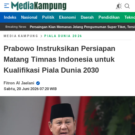
Indeks
Nasional
Politik
Ekonomi
Daerah
Pendidikan
Tekno
gan Kian Memanas Jelang Pengumuman Super Tiket, Tersisa 60 Peserta
Permasa
Breaking News
MEDIA KAMPUNG
PIALA DUNIA 2026
Prabowo Instruksikan Persiapan
Matang Timnas Indonesia untuk
Kualifikasi Piala Dunia 2030
Fitron Al Jaelani
Sabtu, 20 Juni 2026 07:20 WIB