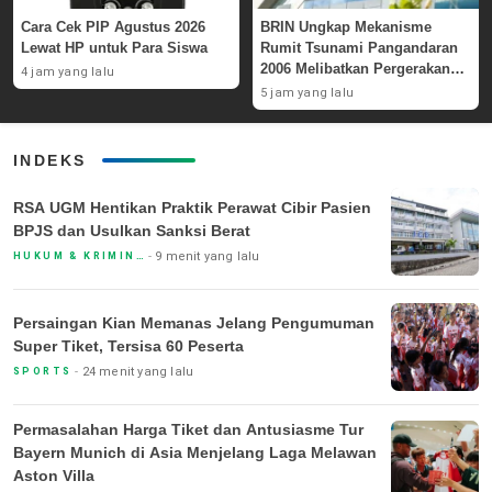
Cara Cek PIP Agustus 2026
BRIN Ungkap Mekanisme
Lewat HP untuk Para Siswa
Rumit Tsunami Pangandaran
2006 Melibatkan Pergerakan
4 jam yang lalu
Massa Bawah Laut
5 jam yang lalu
INDEKS
RSA UGM Hentikan Praktik Perawat Cibir Pasien
BPJS dan Usulkan Sanksi Berat
9 menit yang lalu
HUKUM & KRIMINAL
Persaingan Kian Memanas Jelang Pengumuman
Super Tiket, Tersisa 60 Peserta
24 menit yang lalu
SPORTS
Permasalahan Harga Tiket dan Antusiasme Tur
Bayern Munich di Asia Menjelang Laga Melawan
Aston Villa