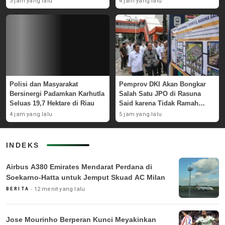
3 jam yang lalu
4 jam yang lalu
Polisi dan Masyarakat
Pemprov DKI Akan Bongkar
Bersinergi Padamkan Karhutla
Salah Satu JPO di Rasuna
Seluas 19,7 Hektare di Riau
Said karena Tidak Ramah
Disabilitas
4 jam yang lalu
5 jam yang lalu
INDEKS
Airbus A380 Emirates Mendarat Perdana di
Soekarno-Hatta untuk Jemput Skuad AC Milan
12 menit yang lalu
BERITA
Jose Mourinho Berperan Kunci Meyakinkan