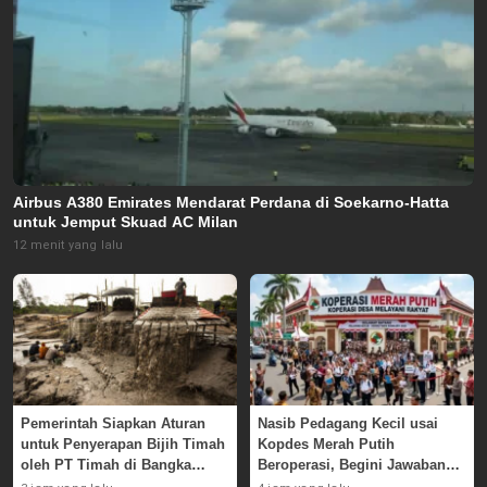
Airbus A380 Emirates Mendarat Perdana di Soekarno-Hatta
untuk Jemput Skuad AC Milan
12 menit yang lalu
Pemerintah Siapkan Aturan
Nasib Pedagang Kecil usai
untuk Penyerapan Bijih Timah
Kopdes Merah Putih
oleh PT Timah di Bangka
Beroperasi, Begini Jawaban
Belitung
Pemerintah