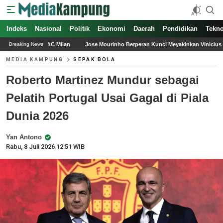
Indeks
Nasional
Politik
Ekonomi
Daerah
Pendidikan
Tekno
Jose Mourinho Berperan Kunci Meyakinkan Vinicius Junior Bertahan di Real Ma
Breaking News
MEDIA KAMPUNG
SEPAK BOLA
Roberto Martinez Mundur sebagai
Pelatih Portugal Usai Gagal di Piala
Dunia 2026
Yan Antono
Rabu, 8 Juli 2026 12:51 WIB