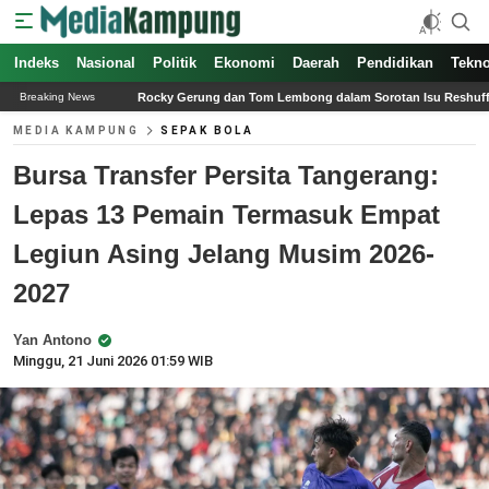
Indeks
Nasional
Politik
Ekonomi
Daerah
Pendidikan
Tekno
cky Gerung dan Tom Lembong dalam Sorotan Isu Reshuffle Kabinet Prabowo 2026
Breaking News
MEDIA KAMPUNG
SEPAK BOLA
Bursa Transfer Persita Tangerang:
Lepas 13 Pemain Termasuk Empat
Legiun Asing Jelang Musim 2026-
2027
Yan Antono
Minggu, 21 Juni 2026 01:59 WIB