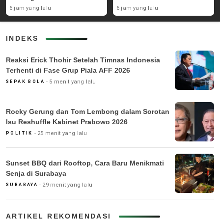
Pascabencana
6 jam yang lalu
6 jam yang lalu
INDEKS
Reaksi Erick Thohir Setelah Timnas Indonesia
Terhenti di Fase Grup Piala AFF 2026
5 menit yang lalu
SEPAK BOLA
Rocky Gerung dan Tom Lembong dalam Sorotan
Isu Reshuffle Kabinet Prabowo 2026
25 menit yang lalu
POLITIK
Sunset BBQ dari Rooftop, Cara Baru Menikmati
Senja di Surabaya
29 menit yang lalu
SURABAYA
ARTIKEL REKOMENDASI