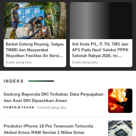
Berkat Gotong Royong, Satgas
Arti Kode P/L, P, TH, TMS dan
TMMD dan Masyarakat
APS Pada Hasil Seleksi PPPK
Wujudkan Fasilitas Air Bersih
Sekolah Rakyat 2026, Ini
di Masjid Polewali
Penjelasan
3 jam yang lalu
3 jam yang lalu
INDEKS
Gedung Bapenda DKI Terbakar, Data Perpajakan
dan Aset DKI Dipastikan Aman
5 menit yang lalu
PEMERINTAHAN
Produksi iPhone 18 Pro Terancam Tertunda
Akibat Krisis RAM Senilai 1 Miliar Dolar