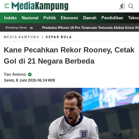
Indeks
Nasional
Politik
Ekonomi
Daerah
Pendidikan
Tekno
Produksi iPhone 18 Pro Terancam Tertunda Akibat Krisis RAM Senilai 1 Miliar Dolar
Breaking News
MEDIA KAMPUNG
SEPAK BOLA
Kane Pecahkan Rekor Rooney, Cetak
Gol di 21 Negara Berbeda
Yan Antono
Senin, 8 Juni 2026 06:24 WIB