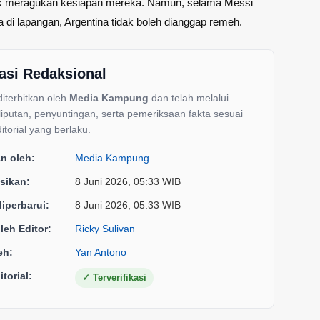
k meragukan kesiapan mereka. Namun, selama Messi
 di lapangan, Argentina tidak boleh dianggap remeh.
asi Redaksional
 diterbitkan oleh
Media Kampung
dan telah melalui
liputan, penyuntingan, serta pemeriksaan fakta sesuai
itorial yang berlaku.
an oleh:
Media Kampung
sikan:
8 Juni 2026, 05:33 WIB
diperbarui:
8 Juni 2026, 05:33 WIB
oleh Editor:
Ricky Sulivan
eh:
Yan Antono
torial:
✓
Terverifikasi