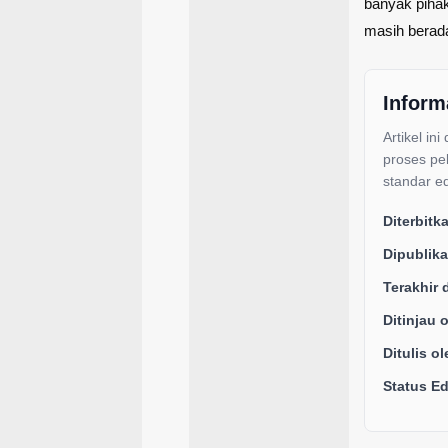
banyak piha
masih berada
Inform
Artikel ini
proses pe
standar ed
Diterbitk
Dipublika
Terakhir 
Ditinjau 
Ditulis ol
Status Edi