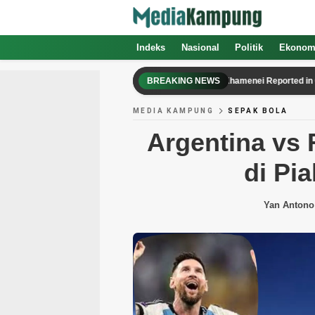
Indeks
Nasional
Politik
Ekonom
Iran’s Supreme Leader Mojtaba Khamenei Reported in Critical 
BREAKING NEWS
MEDIA KAMPUNG
SEPAK BOLA
Argentina vs 
di Pi
Yan Antono