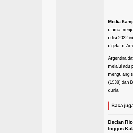
Media Kam
utama menjel
edisi 2022 i
digelar di A
Argentina da
melalui adu p
mengulang su
(1938) dan 
dunia.
Baca juga
Declan Rice
Inggris K