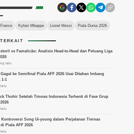
France
Kylian Mbappe
Lionel Messi
Piala Dunia 2026
 TERKAIT
Estoril vs Famalicão: Analisis Head-to-Head dan Peluang Liga
2026
ng lalu
 Gagal ke Semifinal Piala AFF 2026 Usai Ditahan Imbang
 1-1
lalu
ick Thohir Setelah Timnas Indonesia Terhenti di Fase Grup
 2026
lalu
 Kontroversi Song Ui-young dalam Perjalanan Timnas
 di Piala AFF 2026
lalu