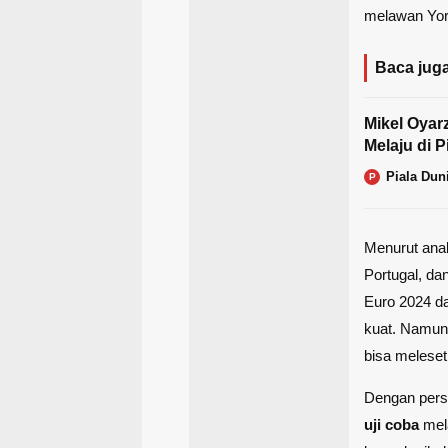
melawan Yor
Baca juga
Mikel Oyar
Melaju di P
Piala Dun
P
Menurut anal
Portugal, dan
Euro 2024 da
kuat. Namun,
bisa meleset
Dengan pers
uji coba
mela