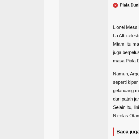
Piala Dun
P
Lionel Messi
La Albiceles
Miami itu ma
juga berpel
masa Piala D
Namun, Arge
seperti kipe
gelandang me
dari patah j
Selain itu, l
Nicolas Otam
Baca juga