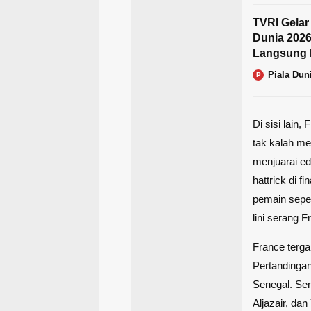
TVRI Gelar
Dunia 2026
Langsung 
Piala Dun
P
Di sisi lain
tak kalah me
menjuarai ed
hattrick di 
pemain sepe
lini serang F
France terga
Pertandinga
Senegal. Sem
Aljazair, da