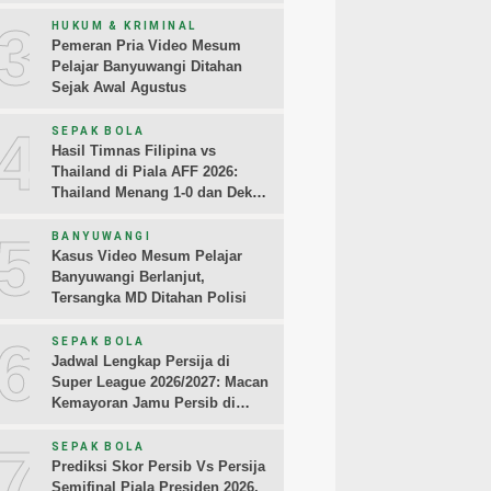
Sampaikan Permintaan Maaf
3
HUKUM & KRIMINAL
Pemeran Pria Video Mesum
Pelajar Banyuwangi Ditahan
Sejak Awal Agustus
4
SEPAK BOLA
Hasil Timnas Filipina vs
Thailand di Piala AFF 2026:
Thailand Menang 1-0 dan Dekati
Semifinal
5
BANYUWANGI
Kasus Video Mesum Pelajar
Banyuwangi Berlanjut,
Tersangka MD Ditahan Polisi
6
SEPAK BOLA
Jadwal Lengkap Persija di
Super League 2026/2027: Macan
Kemayoran Jamu Persib di
Jakarta Pekan Kedua
7
SEPAK BOLA
Prediksi Skor Persib Vs Persija
Semifinal Piala Presiden 2026,