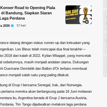
 Konser Road to Opening Piala
 di Bandung, Siapkan Siaran
Laga Perdana
ia 2026
57 hari
, France datang dengan status runner-up dan kekuatan yang
ngerikan. Les Bleus telah mencapai dua final terakhir—
isi 2018 dan kalah di 2022. Kylian Mbappé, yang mencetak
final sebelumnya, masih menjadi andalan utama. Dukungan
rti Ousmane Dembélé dan Ballon d’Or terbaru membuat
rance menjadi salah satu yang paling ditakuti.
bung di Grup I bersama Senegal, Irak, dan Norwegia.
n pertama mereka akan berlangsung pada 16 Juni melawan
entara itu, Argentina berada di Grup J bersama Austria,
n Yordania. Tim Tango dijadwalkan melakoni laga perdana