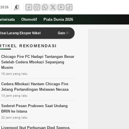
 2026
ariwisata
Otomotif
Piala Dunia 2026
ang Ekspor Nikel
Gate Parkir Jalan S.A. Tirtayasa Lebak Tuai Protes 
RTIKEL REKOMENDASI
Chicago Fire FC Hadapi Tantangan Besar
Setelah Cedera Mbokazi Sepanjang
Musim
10 jam yang lalu
Cedera Mbokazi Hantam Chicago Fire
Jelang Pertandingan Melawan Necaxa
13 jam yang lalu
Sederet Pesan Prabowo Saat Undang
BRIN ke Istana
22 jam yang lalu
Liverpool Ikut Perburuan Djed Spence,