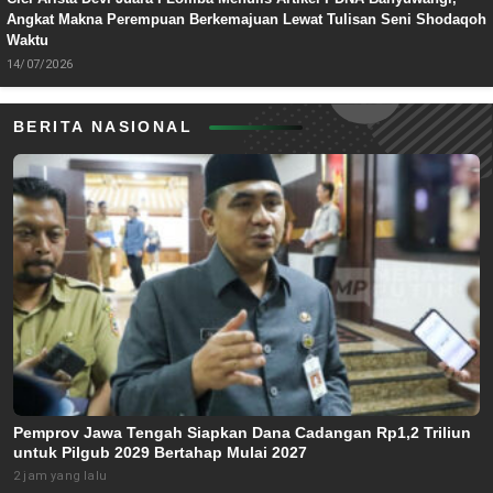
Angkat Makna Perempuan Berkemajuan Lewat Tulisan Seni Shodaqoh
Waktu
14/07/2026
BERITA NASIONAL
Pemprov Jawa Tengah Siapkan Dana Cadangan Rp1,2 Triliun
untuk Pilgub 2029 Bertahap Mulai 2027
2 jam yang lalu