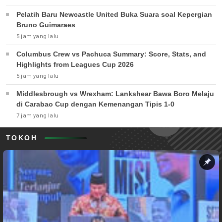
Pelatih Baru Newcastle United Buka Suara soal Kepergian
Bruno Guimaraes
5 jam yang lalu
Columbus Crew vs Pachuca Summary: Score, Stats, and
Highlights from Leagues Cup 2026
5 jam yang lalu
Middlesbrough vs Wrexham: Lankshear Bawa Boro Melaju
di Carabao Cup dengan Kemenangan Tipis 1-0
7 jam yang lalu
TOKOH