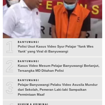
1
BANYUWANGI
Polisi Usut Kasus Video Syur Pelajar ‘Yank Wes
Yank’ yang Viral di Banyuwangi
2
BANYUWANGI
Kasus Video Mesum Pelajar Banyuwangi Berlanjut,
Tersangka MD Ditahan Polisi
3
BANYUWANGI
Pelajar Banyuwangi Pelaku Video Asusila Mundur
dari Sekolah, Pemeran Laki-laki Sampaikan
Permintaan Maaf
HUKUM & KRIMINAL