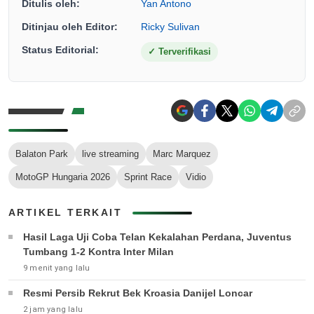
Ditulis oleh:
Yan Antono
Ditinjau oleh Editor:
Ricky Sulivan
Status Editorial:
✓
Terverifikasi
Balaton Park
live streaming
Marc Marquez
MotoGP Hungaria 2026
Sprint Race
Vidio
ARTIKEL TERKAIT
Hasil Laga Uji Coba Telan Kekalahan Perdana, Juventus
Tumbang 1-2 Kontra Inter Milan
9 menit yang lalu
Resmi Persib Rekrut Bek Kroasia Danijel Loncar
2 jam yang lalu