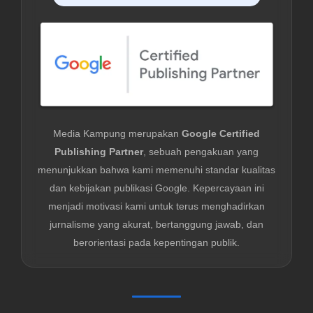
Media Kampung merupakan
Google Certified
Publishing Partner
, sebuah pengakuan yang
menunjukkan bahwa kami memenuhi standar kualitas
dan kebijakan publikasi Google. Kepercayaan ini
menjadi motivasi kami untuk terus menghadirkan
jurnalisme yang akurat, bertanggung jawab, dan
berorientasi pada kepentingan publik.