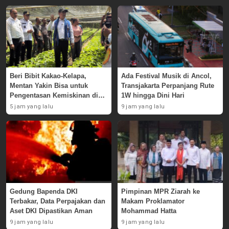
Beri Bibit Kakao-Kelapa,
Ada Festival Musik di Ancol,
Mentan Yakin Bisa untuk
Transjakarta Perpanjang Rute
Pengentasan Kemiskinan di
1W hingga Dini Hari
Alor
5 jam yang lalu
9 jam yang lalu
Gedung Bapenda DKI
Pimpinan MPR Ziarah ke
Terbakar, Data Perpajakan dan
Makam Proklamator
Aset DKI Dipastikan Aman
Mohammad Hatta
9 jam yang lalu
9 jam yang lalu