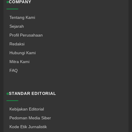
COMPANY
Tentang Kami
Sejarah
Profil Perusahaan
Redaksi
Hubungi Kami
Mitra Kami
FAQ
STANDAR EDITORIAL
Kebijakan Editorial
Pedoman Media Siber
Kode Etik Jurnalistik