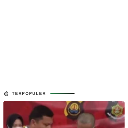
TERPOPULER