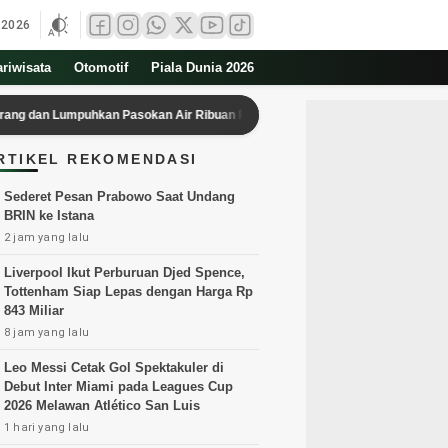
 2026
ariwisata
Otomotif
Piala Dunia 2026
mpuhkan Pasokan Air Ribuan Rumah
Buta Baca Al Quran di Kota Se
RTIKEL REKOMENDASI
Sederet Pesan Prabowo Saat Undang
BRIN ke Istana
2 jam yang lalu
Liverpool Ikut Perburuan Djed Spence,
Tottenham Siap Lepas dengan Harga Rp
843 Miliar
8 jam yang lalu
Leo Messi Cetak Gol Spektakuler di
Debut Inter Miami pada Leagues Cup
2026 Melawan Atlético San Luis
1 hari yang lalu