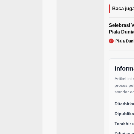
Baca juga
Selebrasi V
Piala Duni
Piala Dun
P
Inform
Artikel ini
proses pe
standar ed
Diterbitk
Dipublika
Terakhir 
Ditinjau 