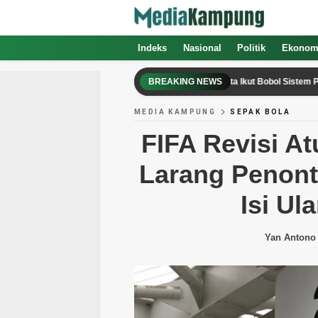
Indeks
Nasional
Politik
Ekonom
Setelah OpenAI dan Anthropic, Kini AI Meta Ikut Bobol Sistem Perusahaan La
BREAKING NEWS
MEDIA KAMPUNG
SEPAK BOLA
FIFA Revisi At
Larang Penon
Isi Ul
Yan Antono