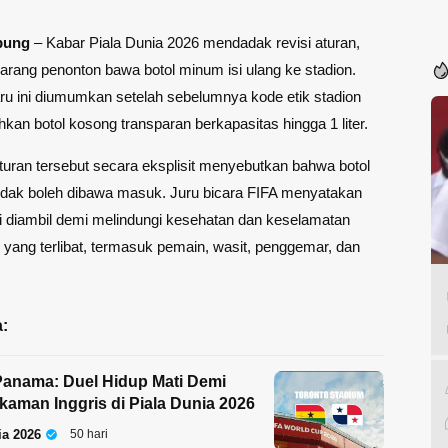
pung
– Kabar Piala Dunia 2026 mendadak revisi aturan,
larang penonton bawa
botol minum isi ulang
ke stadion.
ru ini diumumkan setelah sebelumnya kode etik stadion
an botol kosong transparan berkapasitas hingga 1 liter.
uran tersebut secara eksplisit menyebutkan bahwa botol
g tidak boleh dibawa masuk. Juru bicara FIFA menyatakan
i diambil demi melindungi kesehatan dan
keselamatan
yang terlibat, termasuk pemain, wasit, penggemar, dan
:
anama: Duel Hidup Mati Demi
rkaman Inggris di Piala Dunia 2026
ia 2026
50 hari