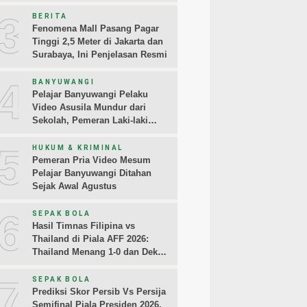
3
BERITA
Fenomena Mall Pasang Pagar
Tinggi 2,5 Meter di Jakarta dan
Surabaya, Ini Penjelasan Resmi
4
BANYUWANGI
Pelajar Banyuwangi Pelaku
Video Asusila Mundur dari
Sekolah, Pemeran Laki-laki
Sampaikan Permintaan Maaf
5
HUKUM & KRIMINAL
Pemeran Pria Video Mesum
Pelajar Banyuwangi Ditahan
Sejak Awal Agustus
6
SEPAK BOLA
Hasil Timnas Filipina vs
Thailand di Piala AFF 2026:
Thailand Menang 1-0 dan Dekati
Semifinal
7
SEPAK BOLA
Prediksi Skor Persib Vs Persija
Semifinal Piala Presiden 2026,