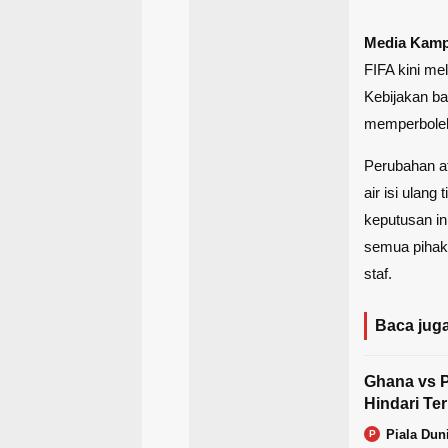
Media Kam
FIFA
kini me
Kebijakan ba
memperbolehk
Perubahan at
air isi ulan
keputusan in
semua pihak 
staf.
Baca juga
Ghana vs P
Hindari Te
Piala Dun
P