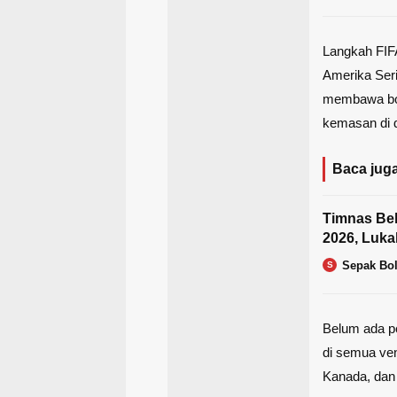
Langkah FIFA
Amerika Seri
membawa boto
kemasan di d
Baca juga
Timnas Be
2026, Luka
Sepak Bo
S
Belum ada pe
di semua ven
Kanada, dan