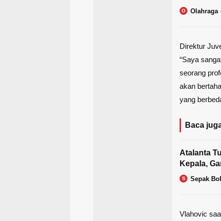
Olahraga
O
Direktur Juv
“Saya sangat
seorang prof
akan bertahan
yang berbeda,”
Baca juga
Atalanta Tu
Kepala, Ga
Sepak Bo
S
Vlahovic saa