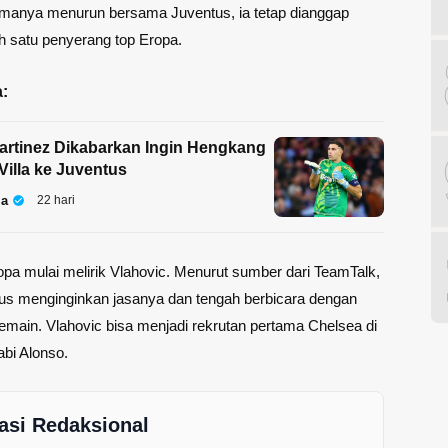
rmanya menurun bersama Juventus, ia tetap dianggap
h satu penyerang top Eropa.
:
artinez Dikabarkan Ingin Hengkang
Villa ke Juventus
la
22 hari
opa mulai melirik Vlahovic. Menurut sumber dari TeamTalk,
us menginginkan jasanya dan tengah berbicara dengan
emain. Vlahovic bisa menjadi rekrutan pertama Chelsea di
abi Alonso.
asi Redaksional