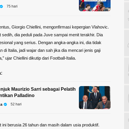
75 hari
entus,
Giorgio Chiellini
, mengonfirmasi kepergian Vlahovic.
 sedih, dia peduli pada Juve sampai menit terakhir. Dia
esional yang serius. Dengan angka-angka ini, dia tidak
 di Italia, jadi wajar dan sah jika dia mencari jenis gaji
 ujar Chiellini dikutip dari Football-Italia.
:
njuk Maurizio Sarri sebagai Pelatih
ntikan Palladino
la
52 hari
t ini berusia 26 tahun dan masih dalam usia produktif.