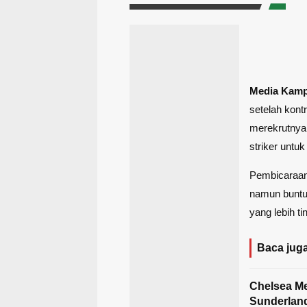
Media Kam
setelah kont
merekrutnya
striker untu
Pembicaraan 
namun buntu 
yang lebih ti
Baca juga
Chelsea M
Sunderlan