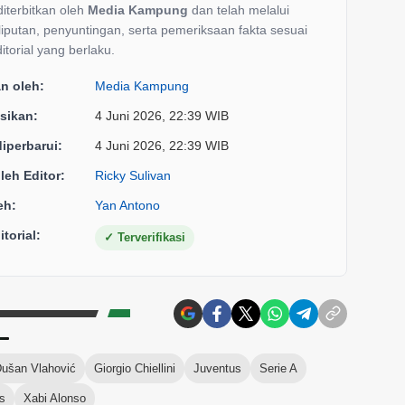
 diterbitkan oleh
Media Kampung
dan telah melalui
liputan, penyuntingan, serta pemeriksaan fakta sesuai
itorial yang berlaku.
an oleh:
Media Kampung
sikan:
4 Juni 2026, 22:39 WIB
diperbarui:
4 Juni 2026, 22:39 WIB
oleh Editor:
Ricky Sulivan
eh:
Yan Antono
torial:
✓
Terverifikasi
ušan Vlahović
Giorgio Chiellini
Juventus
Serie A
is
Xabi Alonso