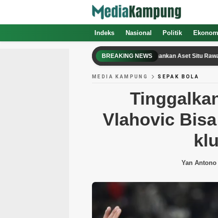
Indeks
Nasional
Politik
Ekonom
Pemprov Banten Gandeng Kejati untuk Amankan Aset Situ Rawa Enang dan
BREAKING NEWS
MEDIA KAMPUNG
SEPAK BOLA
Tinggalka
Vlahovic Bisa
kl
Yan Antono