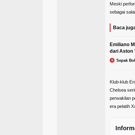
Meski perfo
sebagai sala
Baca juga
Emiliano M
dari Aston 
Sepak Bo
S
Klub-klub Er
Chelsea
seri
perwakilan p
era pelatih X
Inform