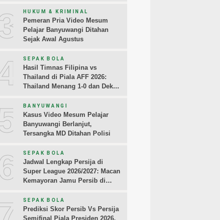
Sampaikan Permintaan Maaf
3
HUKUM & KRIMINAL
Pemeran Pria Video Mesum
Pelajar Banyuwangi Ditahan
Sejak Awal Agustus
4
SEPAK BOLA
Hasil Timnas Filipina vs
Thailand di Piala AFF 2026:
Thailand Menang 1-0 dan Dekati
Semifinal
5
BANYUWANGI
Kasus Video Mesum Pelajar
Banyuwangi Berlanjut,
Tersangka MD Ditahan Polisi
6
SEPAK BOLA
Jadwal Lengkap Persija di
Super League 2026/2027: Macan
Kemayoran Jamu Persib di
Jakarta Pekan Kedua
7
SEPAK BOLA
Prediksi Skor Persib Vs Persija
Semifinal Piala Presiden 2026,