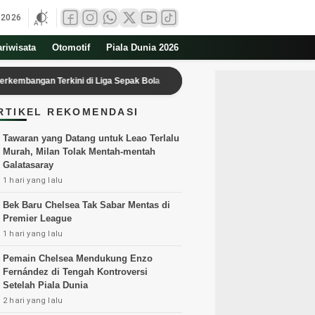
 2026
ariwisata
Otomotif
Piala Dunia 2026
Terkini di Liga Sepak Bola
Yang Terbakar di Gedung Bapenda DKI L
RTIKEL REKOMENDASI
Tawaran yang Datang untuk Leao Terlalu
Murah, Milan Tolak Mentah-mentah
Galatasaray
1 hari yang lalu
Bek Baru Chelsea Tak Sabar Mentas di
Premier League
1 hari yang lalu
Pemain Chelsea Mendukung Enzo
Fernández di Tengah Kontroversi
Setelah Piala Dunia
2 hari yang lalu