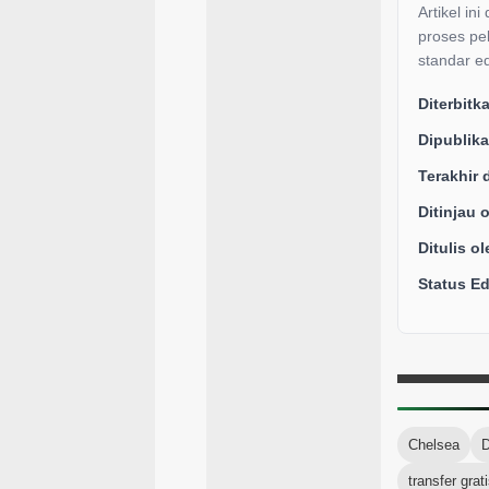
Artikel ini
proses pe
standar ed
Diterbitk
Dipublika
Terakhir 
Ditinjau 
Ditulis ol
Status Edi
Chelsea
D
transfer grat