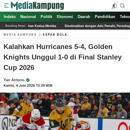
Indeks
Nasional
Politik
Ekonomi
Daerah
Pendidikan
Tekno
edua Mereka
Diselesaikan dengan Adu Penalti, Persebaya Raih Juara Piala Presi
Breaking News
MEDIA KAMPUNG
SEPAK BOLA
Kalahkan Hurricanes 5-4, Golden
Knights Unggul 1-0 di Final Stanley
Cup 2026
Yan Antono
Kamis, 4 Juni 2026 13:39 WIB