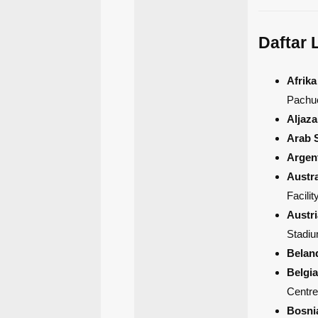
Daftar 
Afrika
Pachuc
Aljaza
Arab 
Argen
Austra
Facilit
Austri
Stadi
Belan
Belgia
Centre
Bosni