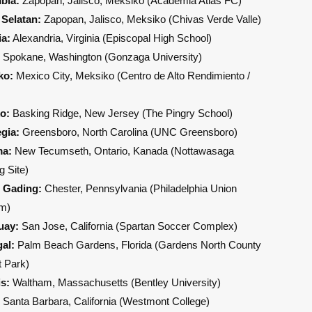
bia:
Zapopan, Jalisco, Meksiko (Academia Atlas FC)
 Selatan:
Zapopan, Jalisco, Meksiko (Chivas Verde Valle)
ia:
Alexandria, Virginia (Episcopal High School)
Spokane, Washington (Gonzaga University)
ko:
Mexico City, Meksiko (Centro de Alto Rendimiento /
o:
Basking Ridge, New Jersey (The Pingry School)
gia:
Greensboro, North Carolina (UNC Greensboro)
a:
New Tecumseth, Ontario, Kanada (Nottawasaga
g Site)
i Gading:
Chester, Pennsylvania (Philadelphia Union
um)
uay:
San Jose, California (Spartan Soccer Complex)
al:
Palm Beach Gardens, Florida (Gardens North County
t Park)
s:
Waltham, Massachusetts (Bentley University)
Santa Barbara, California (Westmont College)