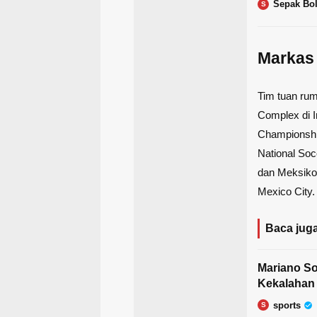
Sepak Bo
S
Markas
Tim tuan rum
Complex di I
Championshi
National Soc
dan Meksiko
Mexico City.
Baca juga
Mariano So
Kekalahan 
sports
S