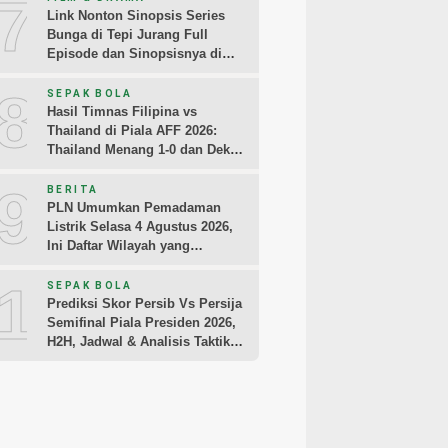
7
Link Nonton Sinopsis Series
Bunga di Tepi Jurang Full
Episode dan Sinopsisnya di
MAXStream TV dan iQIYI
8
SEPAK BOLA
Hasil Timnas Filipina vs
Thailand di Piala AFF 2026:
Thailand Menang 1-0 dan Dekati
Semifinal
9
BERITA
PLN Umumkan Pemadaman
Listrik Selasa 4 Agustus 2026,
Ini Daftar Wilayah yang
Terdampak
10
SEPAK BOLA
Prediksi Skor Persib Vs Persija
Semifinal Piala Presiden 2026,
H2H, Jadwal & Analisis Taktik
Pemain