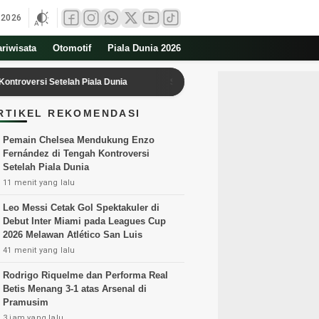
 2026
ariwisata
Otomotif
Piala Dunia 2026
i Setelah Piala Dunia
Sambut Hari Pengayoman ke-81, Kemenkum B
RTIKEL REKOMENDASI
Pemain Chelsea Mendukung Enzo
Fernández di Tengah Kontroversi
Setelah Piala Dunia
11 menit yang lalu
Leo Messi Cetak Gol Spektakuler di
Debut Inter Miami pada Leagues Cup
2026 Melawan Atlético San Luis
41 menit yang lalu
Rodrigo Riquelme dan Performa Real
Betis Menang 3-1 atas Arsenal di
Pramusim
3 jam yang lalu