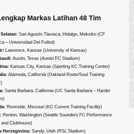
Lengkap Markas Latihan 48 Tim
 Selatan:
San Agustín Tlaxiaca, Hidalgo, Meksiko (CF
a – Universidad Del Futbol)
ir:
Lawrence, Kansas (University of Kansas)
Saudi:
Austin, Texas (Austin FC Stadium)
tina:
Kansas City, Kansas (Sporting KC Training Center)
lia:
Alameda, California (Oakland Roots/Soul Training
y)
a:
Santa Barbara, California (UC Santa Barbara – Harder
um)
da:
Riverside, Missouri (KC Current Training Facility)
:
Renton, Washington (Seattle Sounders FC Performance
 and Clubhouse)
a Herzegovina:
Sandy, Utah (RSL Stadium)