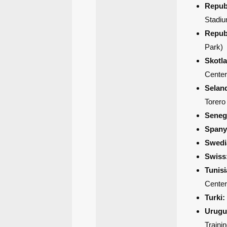
Repub
Stadi
Repub
Park)
Skotla
Center
Selan
Torero
Seneg
Spany
Swedi
Swiss
Tunisi
Center
Turki:
Urugu
Traini