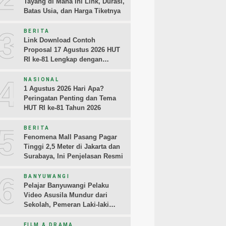
Tayang di Mana Ini Link, Durasi,
Batas Usia, dan Harga Tiketnya
3
BERITA
Link Download Contoh
Proposal 17 Agustus 2026 HUT
RI ke-81 Lengkap dengan
Rincian Biayanya
4
NASIONAL
1 Agustus 2026 Hari Apa?
Peringatan Penting dan Tema
HUT RI ke-81 Tahun 2026
5
BERITA
Fenomena Mall Pasang Pagar
Tinggi 2,5 Meter di Jakarta dan
Surabaya, Ini Penjelasan Resmi
6
BANYUWANGI
Pelajar Banyuwangi Pelaku
Video Asusila Mundur dari
Sekolah, Pemeran Laki-laki
Sampaikan Permintaan Maaf
FILM & DRAMA