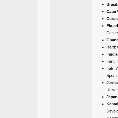
Brasil
Cape 
Curac
Ekuad
Center
Ghana
Haiti:
Inggri
Iran:
T
Irak:
W
Sports
Jerma
Univer
Jepan
Kanad
Devel