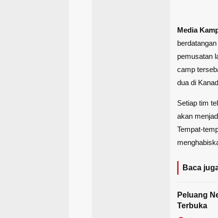
Media Kam
berdatangan
pemusatan la
camp terseba
dua di Kanad
Setiap tim t
akan menjadi
Tempat-tempa
menghabiska
Baca juga
Peluang Ne
Terbuka