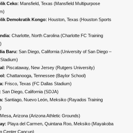
lik Ceko:
Mansfield, Texas (Mansfield Multipurpose
um)
lik Demokratik Kongo:
Houston, Texas (Houston Sports
ndia:
Charlotte, North Carolina (Charlotte FC Training
)
dia Baru:
San Diego, California (University of San Diego –
 Stadium)
al:
Piscataway, New Jersey (Rutgers University)
ol:
Chattanooga, Tennessee (Baylor School)
a:
Frisco, Texas (FC Dallas Stadium)
:
San Diego, California (SDJA)
a:
Santiago, Nuevo León, Meksiko (Rayados Training
)
Mesa, Arizona (Arizona Athletic Grounds)
ay:
Playa del Carmen, Quintana Roo, Meksiko (Mayakoba
ng Center Cancun)