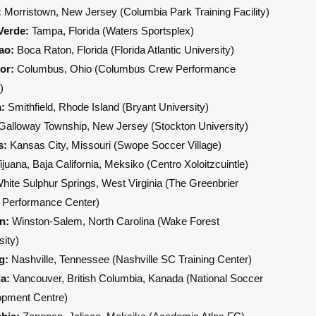
:
Morristown, New Jersey (Columbia Park Training Facility)
Verde:
Tampa, Florida (Waters Sportsplex)
ao:
Boca Raton, Florida (Florida Atlantic University)
or:
Columbus, Ohio (Columbus Crew Performance
)
:
Smithfield, Rhode Island (Bryant University)
Galloway Township, New Jersey (Stockton University)
s:
Kansas City, Missouri (Swope Soccer Village)
ijuana, Baja California, Meksiko (Centro Xoloitzcuintle)
hite Sulphur Springs, West Virginia (The Greenbrier
 Performance Center)
n:
Winston-Salem, North Carolina (Wake Forest
sity)
g:
Nashville, Tennessee (Nashville SC Training Center)
a:
Vancouver, British Columbia, Kanada (National Soccer
opment Centre)