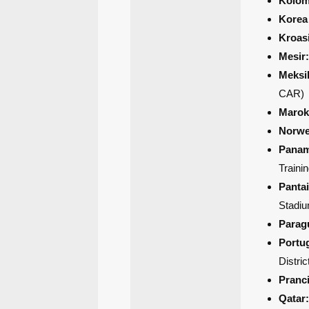
Kolom
Korea
Kroas
Mesir:
Meksi
CAR)
Marok
Norwe
Panam
Trainin
Panta
Stadi
Parag
Portug
Distric
Pranci
Qatar: