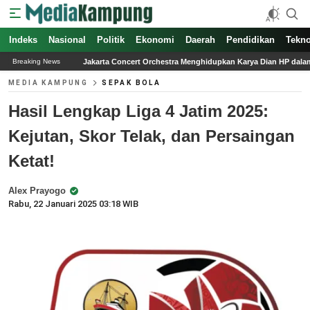
Indeks
Nasional
Politik
Ekonomi
Daerah
Pendidikan
Tekno
arta Concert Orchestra Menghidupkan Karya Dian HP dalam Konser Simfoni Nostalgi
Breaking News
MEDIA KAMPUNG
SEPAK BOLA
Hasil Lengkap Liga 4 Jatim 2025:
Kejutan, Skor Telak, dan Persaingan
Ketat!
Alex Prayogo
Rabu, 22 Januari 2025 03:18 WIB