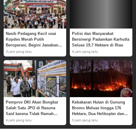
Nasib Pedagang Kecil usai
Polisi dan Masyarakat
Kopdes Merah Putih
Bersinergi Padamkan Karhutla
Beroperasi, Begini Jawaban
Seluas 19,7 Hektare di Riau
Pemerintah
3 jam yang lalu
4 jam yang lalu
Pemprov DKI Akan Bongkar
Kebakaran Hutan di Gunung
Salah Satu JPO di Rasuna
Bromo Meluas hingga 176
Said karena Tidak Ramah
Hektare, Dua Helikopter dan
Disabilitas
Drone Dikerahkan untuk
4 jam yang lalu
5 jam yang lalu
Pemadaman