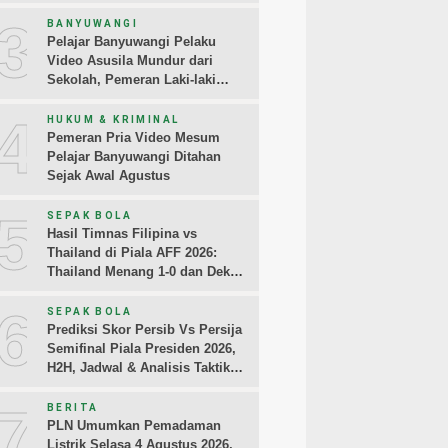
3
BANYUWANGI
Pelajar Banyuwangi Pelaku
Video Asusila Mundur dari
Sekolah, Pemeran Laki-laki
Sampaikan Permintaan Maaf
4
HUKUM & KRIMINAL
Pemeran Pria Video Mesum
Pelajar Banyuwangi Ditahan
Sejak Awal Agustus
5
SEPAK BOLA
Hasil Timnas Filipina vs
Thailand di Piala AFF 2026:
Thailand Menang 1-0 dan Dekati
Semifinal
6
SEPAK BOLA
Prediksi Skor Persib Vs Persija
Semifinal Piala Presiden 2026,
H2H, Jadwal & Analisis Taktik
Pemain
7
BERITA
PLN Umumkan Pemadaman
Listrik Selasa 4 Agustus 2026,