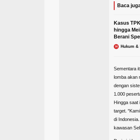
Baca juga
Kasus TPKS
hingga Mei
Berani Sp
Hukum & 
H
Sementara it
lomba akan m
dengan siste
1.000 pesert
Hingga saat 
target. “Kam
di Indonesia
kawasan Selo