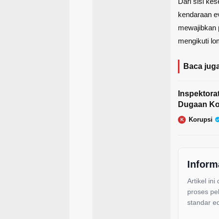
Dari sisi ke
kendaraan ev
mewajibkan 
mengikuti lo
Baca juga
Inspektora
Dugaan Kor
Korupsi
K
Inform
Artikel ini
proses pe
standar ed