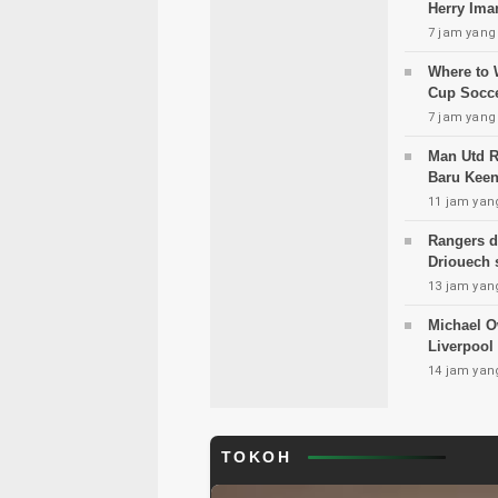
Herry Ima
7 jam yang 
Where to 
Cup Socce
7 jam yang 
Man Utd R
Baru Kee
11 jam yang
Rangers d
Driouech s
13 jam yang
Michael O
Liverpool
14 jam yang
TOKOH