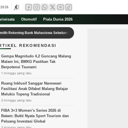
 2026
ariwisata
Otomotif
Piala Dunia 2026
ing Bank Mahasiswa Sebelum Masuk Universitas
Ariana Grande Re
RTIKEL REKOMENDASI
Gempa Magnitudo 4,2 Guncang Malang
Malam Ini, BMKG Pastikan Tak
Berpotensi Tsunami
1 minggu yang lalu
Ruang Inklusif Sanggar Nareswari
Fasilitasi Anak Difabel Malang Belajar
Melukis Topeng Tradisional
2 minggu yang lalu
FIBA 3×3 Women’s Series 2026 di
Batam: Bukti Nyata Sport Tourism dan
Peluang Investasi Global
2 minggu yang lalu