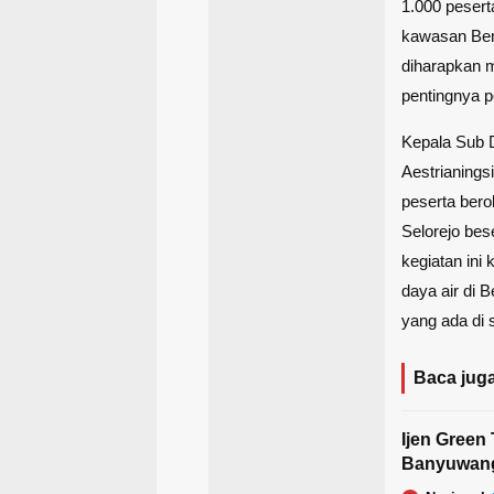
1.000 pesert
kawasan
Be
diharapkan m
pentingnya p
Kepala Sub D
Aestrianings
peserta bero
Selorejo bes
kegiatan ini
daya air di 
yang ada di 
Baca juga
Ijen Green
Banyuwangi