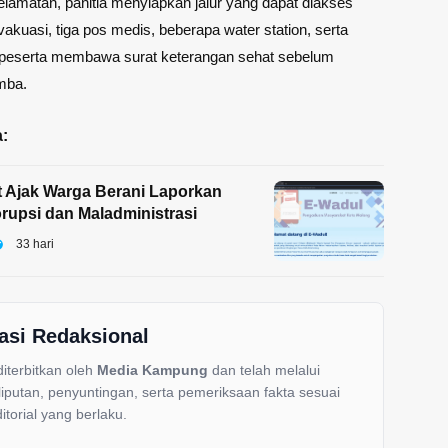
selamatan, panitia menyiapkan jalur yang dapat diakses
akuasi, tiga pos medis, beberapa water station, serta
peserta membawa surat keterangan sehat sebelum
mba.
:
t Ajak Warga Berani Laporkan
upsi dan Maladministrasi
33 hari
asi Redaksional
 diterbitkan oleh
Media Kampung
dan telah melalui
liputan, penyuntingan, serta pemeriksaan fakta sesuai
itorial yang berlaku.