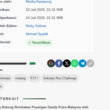
an oleh:
Media Kampung
sikan:
10 Juli 2026, 01:31 WIB
diperbarui:
10 Juli 2026, 01:31 WIB
oleh Editor:
Ricky Sulivan
eh:
Ahmad Syadili
torial:
✓
Terverifikasi
elorejo
malang
PJT I
Selorejo Run Challenge
sm
 TERKAIT
g Dukung Rombakan Pasangan Ganda Putra Malaysia oleh