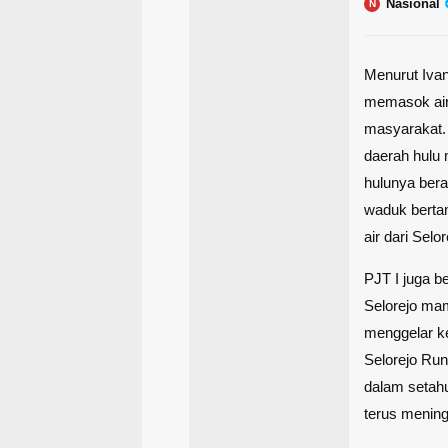
Nasional
N
Menurut Ivan
memasok air 
masyarakat. 
daerah hulu 
hulunya bera
waduk berta
air dari Sel
PJT I juga b
Selorejo ma
menggelar ke
Selorejo Ru
dalam setahu
terus meningk