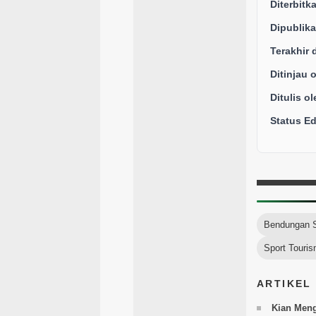
Diterbitk
Dipublika
Terakhir 
Ditinjau 
Ditulis ol
Status Edi
Bendungan S
Sport Touri
ARTIKEL
Kian Men