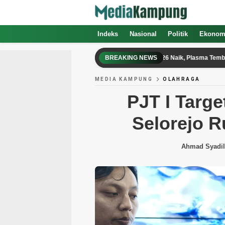
Indeks
Nasional
Politik
Ekonom
Harga TBS Sawit Kalteng Periode II-Juli 2026 Naik, Plasma Tembus Rp3.79
BREAKING NEWS
MEDIA KAMPUNG
OLAHRAGA
PJT I Targe
Selorejo R
Ahmad Syadil