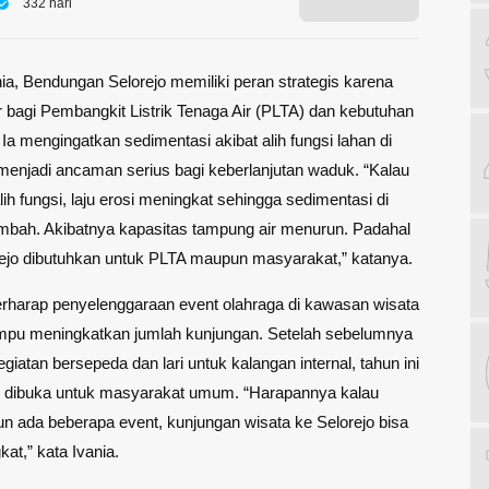
332 hari
ia, Bendungan Selorejo memiliki peran strategis karena
bagi Pembangkit Listrik Tenaga Air (PLTA) dan kebutuhan
Ia mengingatkan sedimentasi akibat alih fungsi lahan di
menjadi ancaman serius bagi keberlanjutan waduk. “Kalau
lih fungsi, laju erosi meningkat sehingga sedimentasi di
mbah. Akibatnya kapasitas tampung air menurun. Padahal
orejo dibutuhkan untuk PLTA maupun masyarakat,” katanya.
erharap penyelenggaraan event olahraga di kawasan wisata
mpu meningkatkan jumlah kunjungan. Setelah sebelumnya
giatan bersepeda dan lari untuk kalangan internal, tahun ini
n dibuka untuk masyarakat umum. “Harapannya kalau
n ada beberapa event, kunjungan wisata ke Selorejo bisa
at,” kata Ivania.