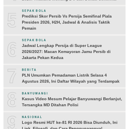
5
SEPAK BOLA
Prediksi Skor Persib Vs Persija Semifinal Piala
Presiden 2026, H2H, Jadwal & Analisis Taktik
Pemain
6
SEPAK BOLA
Jadwal Lengkap Persija di Super League
2026/2027: Macan Kemayoran Jamu Persib di
Jakarta Pekan Kedua
7
BERITA
PLN Umumkan Pemadaman Listrik Selasa 4
Agustus 2026, Ini Daftar Wilayah yang Terdampak
8
BANYUWANGI
Kasus Video Mesum Pelajar Banyuwangi Berlanjut,
Tersangka MD Ditahan Polisi
9
NASIONAL
Logo Resmi HUT ke-81 RI 2026 Bisa Diunduh, Ini
Link, Filosofi, dan Cara Penggunaannya!