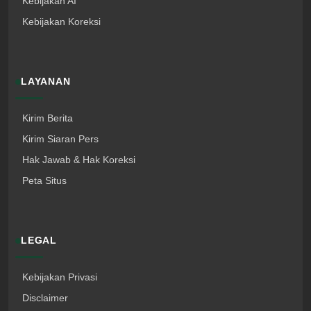
Kebijakan AI
Kebijakan Koreksi
LAYANAN
Kirim Berita
Kirim Siaran Pers
Hak Jawab & Hak Koreksi
Peta Situs
LEGAL
Kebijakan Privasi
Disclaimer