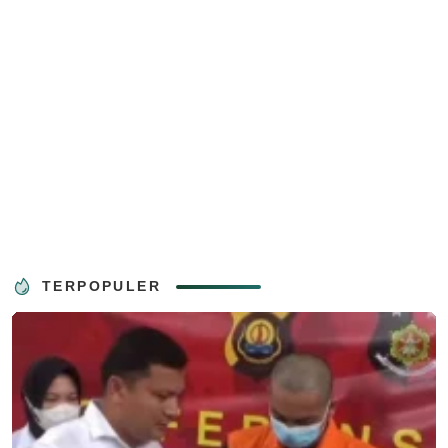
TERPOPULER