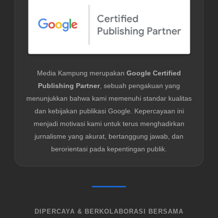
Media Kampung merupakan
Google Certified
Publishing Partner
, sebuah pengakuan yang
menunjukkan bahwa kami memenuhi standar kualitas
dan kebijakan publikasi Google. Kepercayaan ini
menjadi motivasi kami untuk terus menghadirkan
jurnalisme yang akurat, bertanggung jawab, dan
berorientasi pada kepentingan publik.
DIPERCAYA & BERKOLABORASI BERSAMA