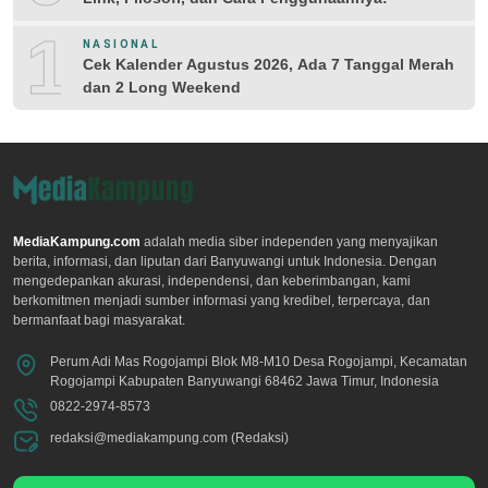
10
NASIONAL
Cek Kalender Agustus 2026, Ada 7 Tanggal Merah
dan 2 Long Weekend
MediaKampung.com
adalah media siber independen yang menyajikan
berita, informasi, dan liputan dari Banyuwangi untuk Indonesia. Dengan
mengedepankan akurasi, independensi, dan keberimbangan, kami
berkomitmen menjadi sumber informasi yang kredibel, terpercaya, dan
bermanfaat bagi masyarakat.
Perum Adi Mas Rogojampi Blok M8-M10 Desa Rogojampi, Kecamatan
Rogojampi Kabupaten Banyuwangi 68462 Jawa Timur, Indonesia
0822-2974-8573
redaksi@mediakampung.com (Redaksi)