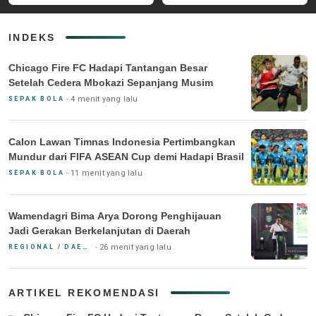
INDEKS
Chicago Fire FC Hadapi Tantangan Besar
Setelah Cedera Mbokazi Sepanjang Musim
4 menit yang lalu
SEPAK BOLA
Calon Lawan Timnas Indonesia Pertimbangkan
Mundur dari FIFA ASEAN Cup demi Hadapi Brasil
11 menit yang lalu
SEPAK BOLA
Wamendagri Bima Arya Dorong Penghijauan
Jadi Gerakan Berkelanjutan di Daerah
26 menit yang lalu
REGIONAL / DAERAH
ARTIKEL REKOMENDASI