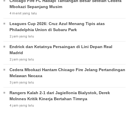
Chicago Fire FC Hadapi Tantangan Besar Setelah Cedera
Mbokazi Sepanjang Musim
4 menit yang lalu
Leagues Cup 2026: Cruz Azul Menang Tipis atas
Philadelphia Union di Subaru Park
2 jam yang lalu
Endrick dan Ketatnya Persaingan di Lini Depan Real
Madrid
2 jam yang lalu
Cedera Mbokazi Hantam Chicago Fire Jelang Pertandingan
Melawan Necaxa
3 jam yang lalu
Rangers Kalah 2-1 dari Jagiellonia Bialystok, Derek
McInnes Kritik Kinerja Bertahan Timnya
4 jam yang lalu