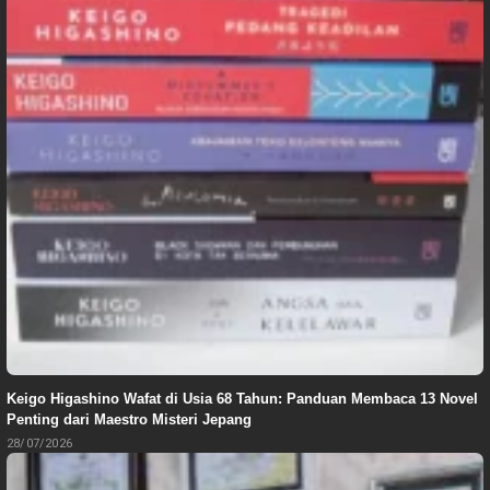
Keigo Higashino Wafat di Usia 68 Tahun: Panduan Membaca 13 Novel
Penting dari Maestro Misteri Jepang
28/07/2026