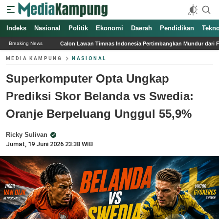
Indeks
Nasional
Politik
Ekonomi
Daerah
Pendidikan
Tekno
n Lawan Timnas Indonesia Pertimbangkan Mundur dari FIFA ASEAN Cup demi Hadapi
Breaking News
MEDIA KAMPUNG
NASIONAL
Superkomputer Opta Ungkap
Prediksi Skor Belanda vs Swedia:
Oranje Berpeluang Unggul 55,9%
Ricky Sulivan
Jumat, 19 Juni 2026 23:38 WIB