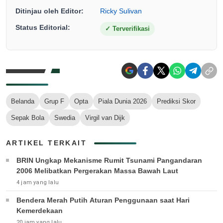
Ditinjau oleh Editor:
Ricky Sulivan
Status Editorial:
✓
Terverifikasi
Belanda
Grup F
Opta
Piala Dunia 2026
Prediksi Skor
Sepak Bola
Swedia
Virgil van Dijk
ARTIKEL TERKAIT
BRIN Ungkap Mekanisme Rumit Tsunami Pangandaran
2006 Melibatkan Pergerakan Massa Bawah Laut
4 jam yang lalu
Bendera Merah Putih Aturan Penggunaan saat Hari
Kemerdekaan
20 jam yang lalu