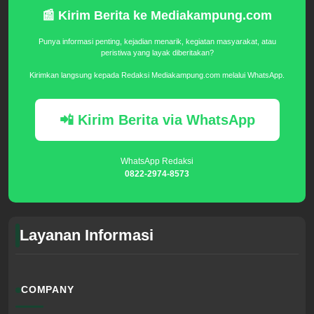
📰 Kirim Berita ke Mediakampung.com
Punya informasi penting, kejadian menarik, kegiatan masyarakat, atau
peristiwa yang layak diberitakan?
Kirimkan langsung kepada Redaksi Mediakampung.com melalui WhatsApp.
📲 Kirim Berita via WhatsApp
WhatsApp Redaksi
0822-2974-8573
Layanan Informasi
COMPANY