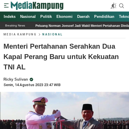
Indeks
Nasional
Politik
Ekonomi
Daerah
Pendidikan
Tekno
Norman Joesoef Jadi Wakil Menteri Pertahanan Dinilai Berdasarkan Kapabilitas dan 
Breaking News
MEDIA KAMPUNG
NASIONAL
Menteri Pertahanan Serahkan Dua
Kapal Perang Baru untuk Kekuatan
TNI AL
Ricky Sulivan
Senin, 14 Agustus 2023 23:47 WIB