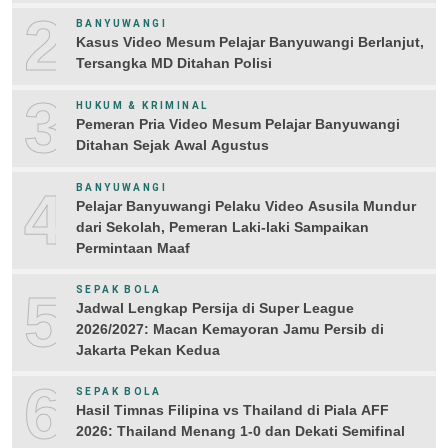
2
BANYUWANGI
Kasus Video Mesum Pelajar Banyuwangi Berlanjut,
Tersangka MD Ditahan Polisi
3
HUKUM & KRIMINAL
Pemeran Pria Video Mesum Pelajar Banyuwangi
Ditahan Sejak Awal Agustus
4
BANYUWANGI
Pelajar Banyuwangi Pelaku Video Asusila Mundur
dari Sekolah, Pemeran Laki-laki Sampaikan
Permintaan Maaf
5
SEPAK BOLA
Jadwal Lengkap Persija di Super League
2026/2027: Macan Kemayoran Jamu Persib di
Jakarta Pekan Kedua
6
SEPAK BOLA
Hasil Timnas Filipina vs Thailand di Piala AFF
2026: Thailand Menang 1-0 dan Dekati Semifinal