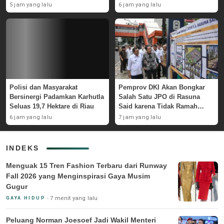
Belitung
Pemerintah
5 jam yang lalu
6 jam yang lalu
Polisi dan Masyarakat
Pemprov DKI Akan Bongkar
Bersinergi Padamkan Karhutla
Salah Satu JPO di Rasuna
Seluas 19,7 Hektare di Riau
Said karena Tidak Ramah
Disabilitas
6 jam yang lalu
7 jam yang lalu
INDEKS
Menguak 15 Tren Fashion Terbaru dari Runway
Fall 2026 yang Menginspirasi Gaya Musim
Gugur
7 menit yang lalu
GAYA HIDUP
Peluang Norman Joesoef Jadi Wakil Menteri