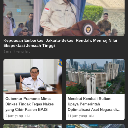
Kepuasan Embarkasi Jakarta-Bekasi Rendah, Menhaj Nilai
Ekspektasi Jemaah Tinggi
2 menit yang lalu
Gubernur Pramono Minta
Merebut Kembali Sultan:
Dinkes Tindak Tegas Nakes
Upaya Pemerintah
yang Cibir Pasien BPJS
Optimalisasi Aset Negara di
GBK
2 jam yang lalu
11 jam yang lalu