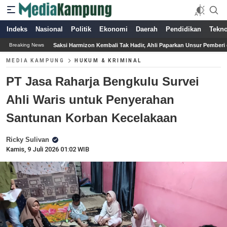
Indeks
Nasional
Politik
Ekonomi
Daerah
Pendidikan
Tekno
rmizon Kembali Tak Hadir, Ahli Paparkan Unsur Pemberi dan Penerima Gratifikasi
Breaking News
MEDIA KAMPUNG
HUKUM & KRIMINAL
PT Jasa Raharja Bengkulu Survei
Ahli Waris untuk Penyerahan
Santunan Korban Kecelakaan
Ricky Sulivan
Kamis, 9 Juli 2026 01:02 WIB