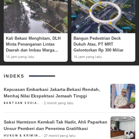
Kali Bekasi Menghitam, DLH
Bangun Pedestrian Deck
Minta Penanganan Lintas
Dukuh Atas, PT MRT
Daerah dan Imbau Warga
Gelontorkan Rp 300 Miliar
Waspada
15 jam yang lalu
16 jam yang lalu
INDEKS
Kepuasan Embarkasi Jakarta-Bekasi Rendah,
Menhaj Nilai Ekspektasi Jemaah Tinggi
2 menit yang lalu
BANTUAN SOSIAL & PEMERINTAH
Saksi Harmizon Kembali Tak Hadir, Ahli Paparkan
Unsur Pemberi dan Penerima Gratifikasi
27 menit yang lalu
HUKUM & KRIMINAL