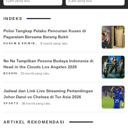
Disabilitas
Drone Dikerahkan untuk
3 jam yang lalu
3 jam yang lalu
Pemadaman
INDEKS
Polisi Tangkap Pelaku Pencurian Kusen di
Pagaralam Bersama Barang Bukti
8 menit yang lalu
HUKUM & KRIMINAL
No Na Tampilkan Pesona Budaya Indonesia di
Head in the Clouds Los Angeles 2026
23 menit yang lalu
BUDAYA
Jadwal dan Link Live Streaming Pertandingan
Johor Darul vs Chelsea di Tur Asia 2026
38 menit yang lalu
SPORTS
ARTIKEL REKOMENDASI