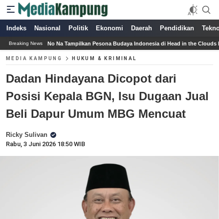
Indeks
Nasional
Politik
Ekonomi
Daerah
Pendidikan
Tekno
ampilkan Pesona Budaya Indonesia di Head in the Clouds Los Angeles 2026
Jad
Breaking News
MEDIA KAMPUNG
HUKUM & KRIMINAL
Dadan Hindayana Dicopot dari
Posisi Kepala BGN, Isu Dugaan Jual
Beli Dapur Umum MBG Mencuat
Ricky Sulivan
Rabu, 3 Juni 2026 18:50 WIB