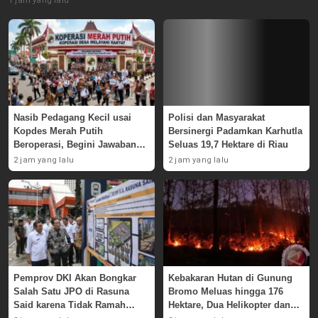
1 jam yang lalu
Nasib Pedagang Kecil usai
Polisi dan Masyarakat
Kopdes Merah Putih
Bersinergi Padamkan Karhutla
Beroperasi, Begini Jawaban
Seluas 19,7 Hektare di Riau
Pemerintah
2 jam yang lalu
2 jam yang lalu
Pemprov DKI Akan Bongkar
Kebakaran Hutan di Gunung
Salah Satu JPO di Rasuna
Bromo Meluas hingga 176
Said karena Tidak Ramah
Hektare, Dua Helikopter dan