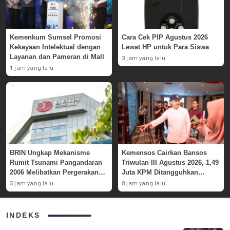
Kemenkum Sumsel Promosi
Cara Cek PIP Agustus 2026
Kekayaan Intelektual dengan
Lewat HP untuk Para Siswa
Layanan dan Pameran di Mall
3 jam yang lalu
1 jam yang lalu
BRIN Ungkap Mekanisme
Kemensos Cairkan Bansos
Rumit Tsunami Pangandaran
Triwulan III Agustus 2026, 1,49
2006 Melibatkan Pergerakan
Juta KPM Ditangguhkan
Massa Bawah Laut
karena Indikasi Judi Online
5 jam yang lalu
8 jam yang lalu
INDEKS