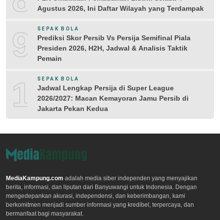
Agustus 2026, Ini Daftar Wilayah yang Terdampak
9
SEPAK BOLA
Prediksi Skor Persib Vs Persija Semifinal Piala
Presiden 2026, H2H, Jadwal & Analisis Taktik
Pemain
10
SEPAK BOLA
Jadwal Lengkap Persija di Super League
2026/2027: Macan Kemayoran Jamu Persib di
Jakarta Pekan Kedua
MediaKampung.com
adalah media siber independen yang menyajikan
berita, informasi, dan liputan dari Banyuwangi untuk Indonesia. Dengan
mengedepankan akurasi, independensi, dan keberimbangan, kami
berkomitmen menjadi sumber informasi yang kredibel, terpercaya, dan
bermanfaat bagi masyarakat.