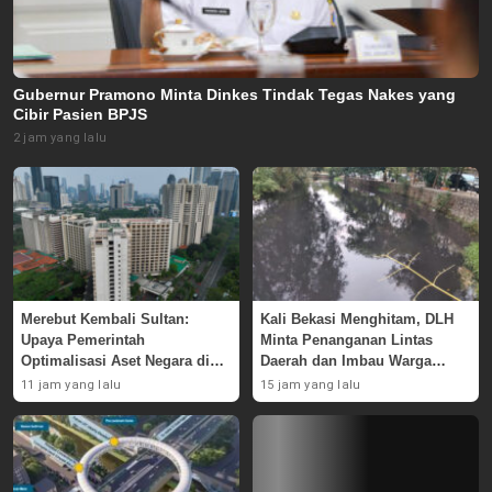
Gubernur Pramono Minta Dinkes Tindak Tegas Nakes yang
Cibir Pasien BPJS
2 jam yang lalu
Merebut Kembali Sultan:
Kali Bekasi Menghitam, DLH
Upaya Pemerintah
Minta Penanganan Lintas
Optimalisasi Aset Negara di
Daerah dan Imbau Warga
GBK
Waspada
11 jam yang lalu
15 jam yang lalu