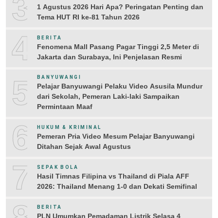
3
1 Agustus 2026 Hari Apa? Peringatan Penting dan
Tema HUT RI ke-81 Tahun 2026
4
BERITA
Fenomena Mall Pasang Pagar Tinggi 2,5 Meter di
Jakarta dan Surabaya, Ini Penjelasan Resmi
5
BANYUWANGI
Pelajar Banyuwangi Pelaku Video Asusila Mundur
dari Sekolah, Pemeran Laki-laki Sampaikan
Permintaan Maaf
6
HUKUM & KRIMINAL
Pemeran Pria Video Mesum Pelajar Banyuwangi
Ditahan Sejak Awal Agustus
7
SEPAK BOLA
Hasil Timnas Filipina vs Thailand di Piala AFF
2026: Thailand Menang 1-0 dan Dekati Semifinal
8
BERITA
PLN Umumkan Pemadaman Listrik Selasa 4