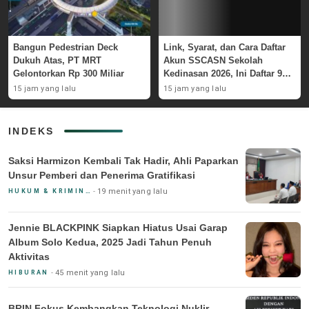
Bangun Pedestrian Deck
Link, Syarat, dan Cara Daftar
Dukuh Atas, PT MRT
Akun SSCASN Sekolah
Gelontorkan Rp 300 Miliar
Kedinasan 2026, Ini Daftar 9
Instansinya
15 jam yang lalu
15 jam yang lalu
INDEKS
Saksi Harmizon Kembali Tak Hadir, Ahli Paparkan
Unsur Pemberi dan Penerima Gratifikasi
19 menit yang lalu
HUKUM & KRIMINAL
Jennie BLACKPINK Siapkan Hiatus Usai Garap
Album Solo Kedua, 2025 Jadi Tahun Penuh
Aktivitas
45 menit yang lalu
HIBURAN
BRIN Fokus Kembangkan Teknologi Nuklir