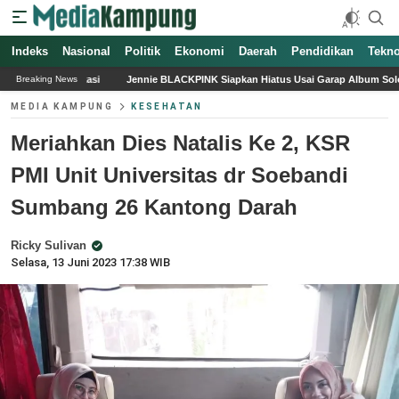
Indeks
Nasional
Politik
Ekonomi
Daerah
Pendidikan
Tekno
ennie BLACKPINK Siapkan Hiatus Usai Garap Album Solo Kedua, 2025 Jadi Tahun Pe
Breaking News
MEDIA KAMPUNG
KESEHATAN
Meriahkan Dies Natalis Ke 2, KSR
PMI Unit Universitas dr Soebandi
Sumbang 26 Kantong Darah
Ricky Sulivan
Selasa, 13 Juni 2023 17:38 WIB