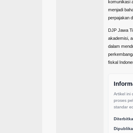
komunikasi 
menjadi baha
perpajakan d
DJP Jawa Tim
akademisi, a
dalam menduk
perkembanga
fiskal Indone
Inform
Artikel ini
proses pe
standar ed
Diterbitk
Dipublika