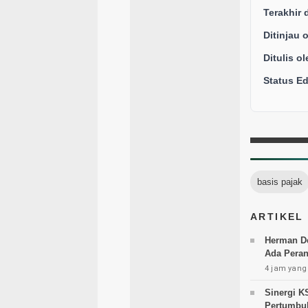
Terakhir 
Ditinjau 
Ditulis ol
Status Edi
basis pajak
ARTIKEL
Herman De
Ada Peran
4 jam yang 
Sinergi K
Pertumbu