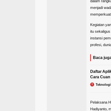
dalam rangka
menjadi wada
memperkuat k
Kegiatan yan
itu sekaligu
instansi pem
profesi, duni
Baca juga
Daftar Apli
Cara Cuan 
Teknologi
T
Pelaksana H
Hadiyanto, 