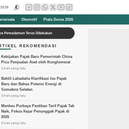
 2026
ariwisata
Otomotif
Piala Dunia 2026
aman Terus Dilakukan
Terungkap Alasan Sule Tak Patok Harga Mahal 
RTIKEL REKOMENDASI
Kebijakan Pajak Baru Pemerintah China
Picu Penjualan Aset oleh Konglomerat
2 hari yang lalu
Bahlil Lahadalia Klarifikasi Isu Pajak
Baru dan Bahas Potensi Energi di
Sumatera Selatan
5 hari yang lalu
Menkeu Purbaya Pastikan Tarif Pajak Tak
Naik, Fokus Kejar Penunggak Pajak di
2026
6 hari yang lalu