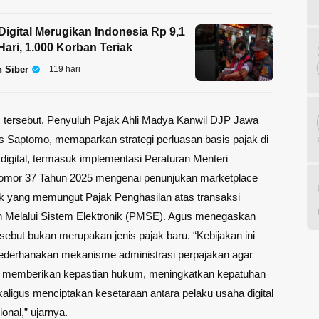
Digital Merugikan Indonesia Rp 9,1
 Hari, 1.000 Korban Teriak
 Siber
119 hari
 tersebut, Penyuluh Pajak Ahli Madya Kanwil DJP Jawa
us Saptomo, memaparkan strategi perluasan basis pajak di
digital, termasuk implementasi Peraturan Menteri
mor 37 Tahun 2025 mengenai penunjukan marketplace
ak yang memungut Pajak Penghasilan atas transaksi
 Melalui Sistem Elektronik (PMSE). Agus menegaskan
rsebut bukan merupakan jenis pajak baru. “Kebijakan ini
derhanakan mekanisme administrasi perpajakan agar
, memberikan kepastian hukum, meningkatkan kepatuhan
kaligus menciptakan kesetaraan antara pelaku usaha digital
onal,” ujarnya.