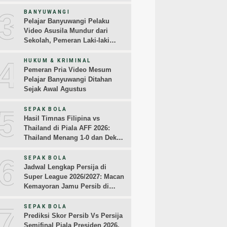
3
BANYUWANGI
Pelajar Banyuwangi Pelaku
Video Asusila Mundur dari
Sekolah, Pemeran Laki-laki
Sampaikan Permintaan Maaf
4
HUKUM & KRIMINAL
Pemeran Pria Video Mesum
Pelajar Banyuwangi Ditahan
Sejak Awal Agustus
5
SEPAK BOLA
Hasil Timnas Filipina vs
Thailand di Piala AFF 2026:
Thailand Menang 1-0 dan Dekati
Semifinal
6
SEPAK BOLA
Jadwal Lengkap Persija di
Super League 2026/2027: Macan
Kemayoran Jamu Persib di
Jakarta Pekan Kedua
7
SEPAK BOLA
Prediksi Skor Persib Vs Persija
Semifinal Piala Presiden 2026,