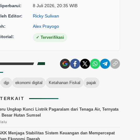
diperbarui:
8 Juli 2026, 20:35 WIB
oleh Editor:
Ricky Sulivan
eh:
Alex Prayogo
torial:
✓
Terverifikasi
djp
ekonomi digital
Ketahanan Fiskal
pajak
 TERKAIT
ru Ungkap Kunci Listrik Pagaralam dari Tenaga Air, Ternyata
 Besar Hutan Sumsel
lalu
SKK Menjaga Stabilitas Sistem Keuangan dan Mempercepat
han Ekonomi Daerah