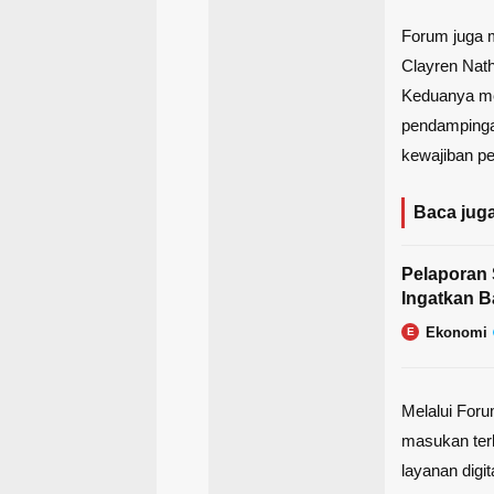
Forum juga m
Clayren Nath
Keduanya me
pendampinga
kewajiban pe
Baca juga
Pelaporan 
Ingatkan B
Ekonomi
E
Melalui Foru
masukan terk
layanan digit