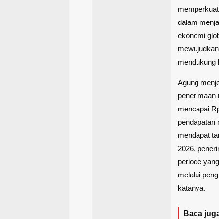
memperkuat 
dalam menjag
ekonomi glob
mewujudkan 
mendukung ke
Agung menje
penerimaan 
mencapai Rp2.
pendapatan n
mendapat tar
2026, peneri
periode yang
melalui peng
katanya.
Baca juga