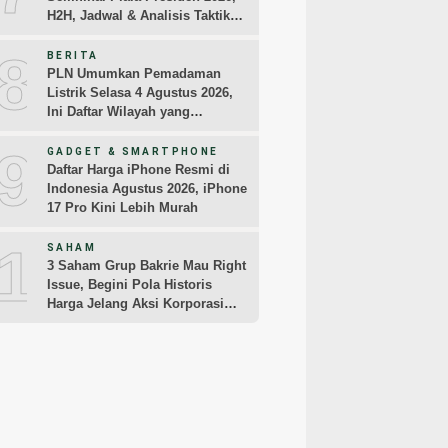
H2H, Jadwal & Analisis Taktik
Pemain
8
BERITA
PLN Umumkan Pemadaman
Listrik Selasa 4 Agustus 2026,
Ini Daftar Wilayah yang
Terdampak
9
GADGET & SMARTPHONE
Daftar Harga iPhone Resmi di
Indonesia Agustus 2026, iPhone
17 Pro Kini Lebih Murah
10
SAHAM
3 Saham Grup Bakrie Mau Right
Issue, Begini Pola Historis
Harga Jelang Aksi Korporasi
dari BNBR dan ENRG