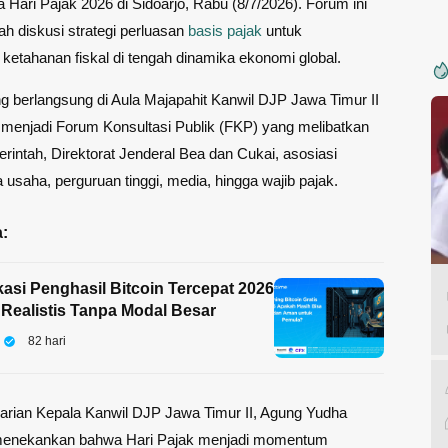
 Hari Pajak 2026 di Sidoarjo, Rabu (8/7/2026). Forum ini
h diskusi strategi perluasan
basis pajak
untuk
etahanan fiskal di tengah dinamika ekonomi global.
g berlangsung di Aula Majapahit Kanwil DJP Jawa Timur II
s menjadi Forum Konsultasi Publik (FKP) yang melibatkan
erintah, Direktorat Jenderal Bea dan Cukai, asosiasi
a usaha, perguruan tinggi, media, hingga wajib pajak.
:
kasi Penghasil Bitcoin Tercepat 2026
Realistis Tanpa Modal Besar
82 hari
arian Kepala Kanwil DJP Jawa Timur II, Agung Yudha
menekankan bahwa Hari Pajak menjadi momentum