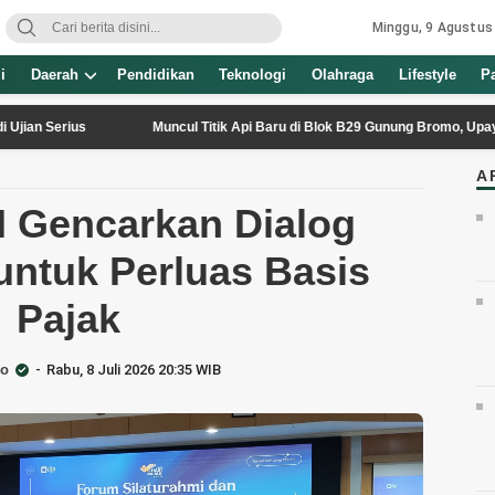
Minggu, 9 Agustus
i
Daerah
Pendidikan
Teknologi
Olahraga
Lifestyle
P
rius
Muncul Titik Api Baru di Blok B29 Gunung Bromo, Upaya Pemad
A
I Gencarkan Dialog
untuk Perluas Basis
Pajak
go
Rabu, 8 Juli 2026 20:35 WIB