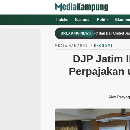
Indeks
Nasional
Politik
Ekonom
Persib Bandung Tancap Gas di Bali, Sabah FC dan Bali United Jadi Ujian Se
BREAKING NEWS
MEDIA KAMPUNG
EKONOMI
DJP Jatim I
Perpajakan 
Alex Prayo