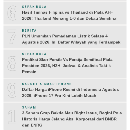
6
SEPAK BOLA
Hasil Timnas Filipina vs Thailand di Piala AFF
2026: Thailand Menang 1-0 dan Dekati Semifinal
7
BERITA
PLN Umumkan Pemadaman Listrik Selasa 4
Agustus 2026, Ini Daftar Wilayah yang Terdampak
8
SEPAK BOLA
Prediksi Skor Persib Vs Persija Semifinal Piala
Presiden 2026, H2H, Jadwal & Analisis Taktik
Pemain
9
GADGET & SMARTPHONE
Daftar Harga iPhone Resmi di Indonesia Agustus
2026, iPhone 17 Pro Kini Lebih Murah
10
SAHAM
3 Saham Grup Bakrie Mau Right Issue, Begini Pola
Historis Harga Jelang Aksi Korporasi dari BNBR
dan ENRG