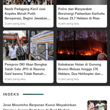
Nasib Pedagang Kecil usai
Polisi dan Masyarakat
Kopdes Merah Putih
Bersinergi Padamkan Karhutla
Beroperasi, Begini Jawaban
Seluas 19,7 Hektare di Riau
Pemerintah
3 jam yang lalu
4 jam yang lalu
Pemprov DKI Akan Bongkar
Kebakaran Hutan di Gunung
Salah Satu JPO di Rasuna
Bromo Meluas hingga 176
Said karena Tidak Ramah
Hektare, Dua Helikopter dan
Disabilitas
Drone Dikerahkan untuk
4 jam yang lalu
5 jam yang lalu
Pemadaman
INDEKS
Jose Mourinho Berperan Kunci Meyakinkan