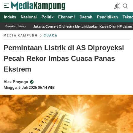
Indeks
Nasional
Politik
Ekonomi
Daerah
Pendidikan
Tekno
a Concert Orchestra Menghidupkan Karya Dian HP dalam Konser Simfoni Nostalgia
Breaking News
MEDIA KAMPUNG
CUACA
Permintaan Listrik di AS Diproyeksi
Pecah Rekor Imbas Cuaca Panas
Ekstrem
Alex Prayogo
Minggu, 5 Juli 2026 06:14 WIB