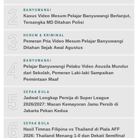
2
BANYUWANGI
Kasus Video Mesum Pelajar Banyuwangi Berlanjut,
Tersangka MD Ditahan Polisi
3
HUKUM & KRIMINAL
Pemeran Pria Video Mesum Pelajar Banyuwangi
Ditahan Sejak Awal Agustus
4
BANYUWANGI
Pelajar Banyuwangi Pelaku Video Asusila Mundur
dari Sekolah, Pemeran Laki-laki Sampaikan
Permintaan Maaf
5
SEPAK BOLA
Jadwal Lengkap Persija di Super League
2026/2027: Macan Kemayoran Jamu Persib di
Jakarta Pekan Kedua
6
SEPAK BOLA
Hasil Timnas Filipina vs Thailand di Piala AFF
2026: Thailand Menang 1-0 dan Dekati Semifinal