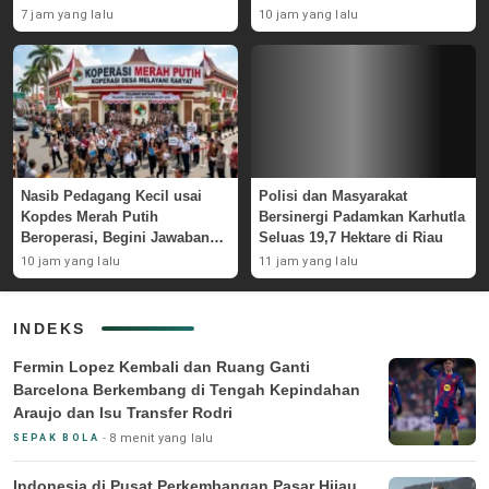
Skuad AC Milan
Belitung
7 jam yang lalu
10 jam yang lalu
Nasib Pedagang Kecil usai
Polisi dan Masyarakat
Kopdes Merah Putih
Bersinergi Padamkan Karhutla
Beroperasi, Begini Jawaban
Seluas 19,7 Hektare di Riau
Pemerintah
10 jam yang lalu
11 jam yang lalu
INDEKS
Fermin Lopez Kembali dan Ruang Ganti
Barcelona Berkembang di Tengah Kepindahan
Araujo dan Isu Transfer Rodri
8 menit yang lalu
SEPAK BOLA
Indonesia di Pusat Perkembangan Pasar Hijau