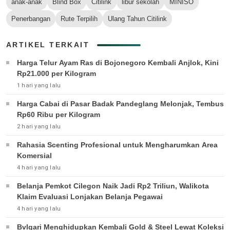
anak-anak
Blind Box
Citilink
libur sekolah
MINISO
Penerbangan
Rute Terpilih
Ulang Tahun Citilink
ARTIKEL TERKAIT
Harga Telur Ayam Ras di Bojonegoro Kembali Anjlok, Kini
Rp21.000 per Kilogram
1 hari yang lalu
Harga Cabai di Pasar Badak Pandeglang Melonjak, Tembus
Rp60 Ribu per Kilogram
2 hari yang lalu
Rahasia Scenting Profesional untuk Mengharumkan Area
Komersial
4 hari yang lalu
Belanja Pemkot Cilegon Naik Jadi Rp2 Triliun, Walikota
Klaim Evaluasi Lonjakan Belanja Pegawai
4 hari yang lalu
Bvlgari Menghidupkan Kembali Gold & Steel Lewat Koleksi