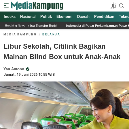
Indeks
Nasional
Politik
Ekonomi
Daerah
Pendidikan
Tekno
er Rodri
Indonesia di Pusat Perkembangan Pasar Hijau Asia: Peluang dan Tant
Breaking News
MEDIA KAMPUNG
BELANJA
Libur Sekolah, Citilink Bagikan
Mainan Blind Box untuk Anak-Anak
Yan Antono
Jumat, 19 Juni 2026 10:55 WIB