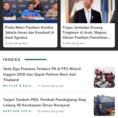
Polda Metro Pastikan Kondisi
Tinjau Jembatan Krueng
Jakarta Aman dan Kondusif di
Tingkeum di Aceh, Wapres
Awal Agustus
Gibran Pastikan Pemulihan
Pascabencana
5 jam yang lalu
5 jam yang lalu
INDEKS
Veda Ega Pratama Tembus P6 di FP1 Moto3
Inggris 2026 dan Dapat Partner Baru dari
Thailand
17 menit yang lalu
MOTOGP & BALAP MOTOR
Target Tambah PAD, Pemkab Pandeglang Siap
Lelang 45 Kendaraan Dinas Rongsok
23 menit yang lalu
BANTUAN SOSIAL & PEMERINTAH