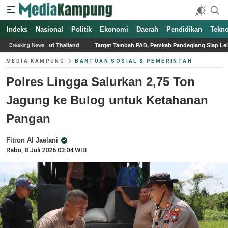
Indeks
Nasional
Politik
Ekonomi
Daerah
Pendidikan
Tekno
and
Target Tambah PAD, Pemkab Pandeglang Siap Lelang 45 Kendaraan Dinas 
Breaking News
MEDIA KAMPUNG
BANTUAN SOSIAL & PEMERINTAH
Polres Lingga Salurkan 2,75 Ton
Jagung ke Bulog untuk Ketahanan
Pangan
Fitron Al Jaelani
Rabu, 8 Juli 2026 03:04 WIB