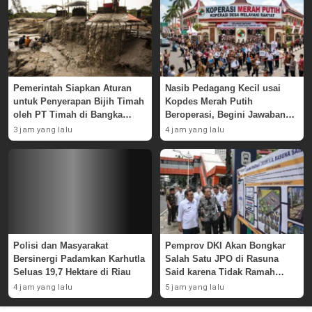
Pemerintah Siapkan Aturan
Nasib Pedagang Kecil usai
untuk Penyerapan Bijih Timah
Kopdes Merah Putih
oleh PT Timah di Bangka
Beroperasi, Begini Jawaban
Belitung
Pemerintah
3 jam yang lalu
4 jam yang lalu
Polisi dan Masyarakat
Pemprov DKI Akan Bongkar
Bersinergi Padamkan Karhutla
Salah Satu JPO di Rasuna
Seluas 19,7 Hektare di Riau
Said karena Tidak Ramah
Disabilitas
4 jam yang lalu
5 jam yang lalu