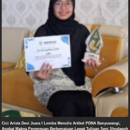
Cici Arista Devi Juara I Lomba Menulis Artikel PDNA Banyuwangi,
Angkat Makna Perempuan Berkemajuan Lewat Tulisan Seni Shodaqoh