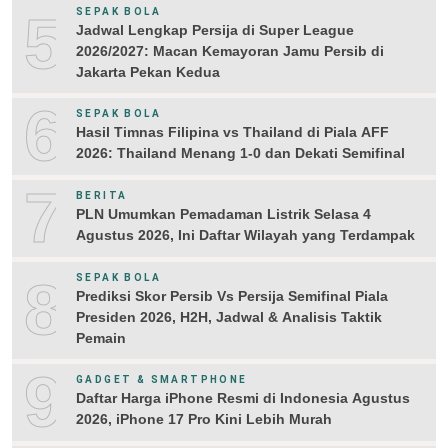
5
SEPAK BOLA
Jadwal Lengkap Persija di Super League
2026/2027: Macan Kemayoran Jamu Persib di
Jakarta Pekan Kedua
6
SEPAK BOLA
Hasil Timnas Filipina vs Thailand di Piala AFF
2026: Thailand Menang 1-0 dan Dekati Semifinal
7
BERITA
PLN Umumkan Pemadaman Listrik Selasa 4
Agustus 2026, Ini Daftar Wilayah yang Terdampak
8
SEPAK BOLA
Prediksi Skor Persib Vs Persija Semifinal Piala
Presiden 2026, H2H, Jadwal & Analisis Taktik
Pemain
9
GADGET & SMARTPHONE
Daftar Harga iPhone Resmi di Indonesia Agustus
2026, iPhone 17 Pro Kini Lebih Murah