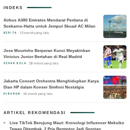
INDEKS
Airbus A380 Emirates Mendarat Perdana di
Soekarno-Hatta untuk Jemput Skuad AC Milan
13 menit yang lalu
BERITA
Jose Mourinho Berperan Kunci Meyakinkan
Vinicius Junior Bertahan di Real Madrid
28 menit yang lalu
SEPAK BOLA
Jakarta Concert Orchestra Menghidupkan Karya
Dian HP dalam Konser Simfoni Nostalgia
54 menit yang lalu
HIBURAN
ARTIKEL REKOMENDASI
Live TikTok Berujung Maut: Kronologi Influencer Meksiko
Tewas Ditembak, 2 Pria Bermotor Jadi Sorotan