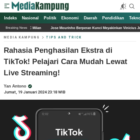
Indeks
Nasional
Politik
Ekonomi
Daerah
Pendidikan
Tekno
Jose Mourinho Berperan Kunci Meyakinkan Vinicius Junior Bertahan di Real Madr
Breaking News
MEDIA KAMPUNG
TIPS AND TRICK
Rahasia Penghasilan Ekstra di
TikTok! Pelajari Cara Mudah Lewat
Live Streaming!
Yan Antono
Jumat, 19 Januari 2024 23:18 WIB