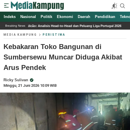
Indeks
Nasional
Politik
Ekonomi
Daerah
Pendidikan
Tekno
cão: Analisis Head-to-Head dan Peluang Liga Portugal 2026
Melihat Gedung Bapen
Breaking News
MEDIA KAMPUNG
PERISTIWA
Kebakaran Toko Bangunan di
Sumbersewu Muncar Diduga Akibat
Arus Pendek
Ricky Sulivan
Minggu, 21 Juni 2026 10:09 WIB