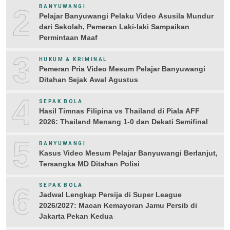
2
BANYUWANGI
Pelajar Banyuwangi Pelaku Video Asusila Mundur
dari Sekolah, Pemeran Laki-laki Sampaikan
Permintaan Maaf
3
HUKUM & KRIMINAL
Pemeran Pria Video Mesum Pelajar Banyuwangi
Ditahan Sejak Awal Agustus
4
SEPAK BOLA
Hasil Timnas Filipina vs Thailand di Piala AFF
2026: Thailand Menang 1-0 dan Dekati Semifinal
5
BANYUWANGI
Kasus Video Mesum Pelajar Banyuwangi Berlanjut,
Tersangka MD Ditahan Polisi
6
SEPAK BOLA
Jadwal Lengkap Persija di Super League
2026/2027: Macan Kemayoran Jamu Persib di
Jakarta Pekan Kedua