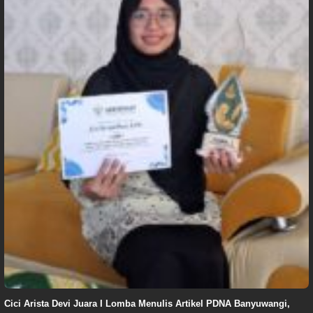
Cici Arista Devi Juara I Lomba Menulis Artikel PDNA Banyuwangi,