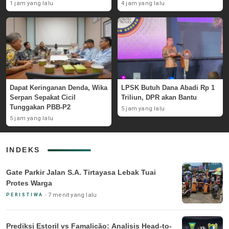
Rawa Pasaraut
1 jam yang lalu
4 jam yang lalu
Dapat Keringanan Denda, Wika
LPSK Butuh Dana Abadi Rp 1
Serpan Sepakat Cicil
Triliun, DPR akan Bantu
Tunggakan PBB-P2
5 jam yang lalu
5 jam yang lalu
INDEKS
Gate Parkir Jalan S.A. Tirtayasa Lebak Tuai
Protes Warga
7 menit yang lalu
PERISTIWA
Prediksi Estoril vs Famalicão: Analisis Head-to-