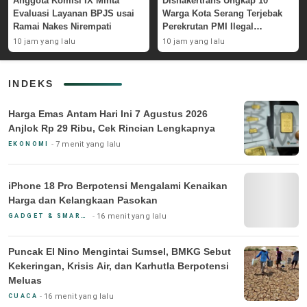
Anggota Komisi IX Minta
Disnakertrans Ungkap 10
Evaluasi Layanan BPJS usai
Warga Kota Serang Terjebak
Ramai Nakes Nirempati
Perekrutan PMI Ilegal
Sepanjang 2026
10 jam yang lalu
10 jam yang lalu
INDEKS
Harga Emas Antam Hari Ini 7 Agustus 2026
Anjlok Rp 29 Ribu, Cek Rincian Lengkapnya
7 menit yang lalu
EKONOMI
iPhone 18 Pro Berpotensi Mengalami Kenaikan
Harga dan Kelangkaan Pasokan
16 menit yang lalu
GADGET & SMARTPHONE
Puncak El Nino Mengintai Sumsel, BMKG Sebut
Kekeringan, Krisis Air, dan Karhutla Berpotensi
Meluas
16 menit yang lalu
CUACA