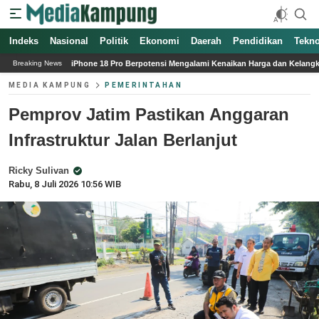
Indeks
Nasional
Politik
Ekonomi
Daerah
Pendidikan
Tekno
Pro Berpotensi Mengalami Kenaikan Harga dan Kelangkaan Pasokan
Puncak El N
Breaking News
MEDIA KAMPUNG
PEMERINTAHAN
Pemprov Jatim Pastikan Anggaran
Infrastruktur Jalan Berlanjut
Ricky Sulivan
Rabu, 8 Juli 2026 10:56 WIB