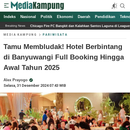
Indeks
Nasional
Politik
Ekonomi
Daerah
Pendidikan
Tekno
e FC Bangkit dan Kalahkan Santos Laguna di Leagues Cup 2026 dengan Gol Telat L
Breaking News
MEDIA KAMPUNG
PARIWISATA
Tamu Membludak! Hotel Berbintang
di Banyuwangi Full Booking Hingga
Awal Tahun 2025
Alex Prayogo
Selasa, 31 Desember 2024 07:43 WIB