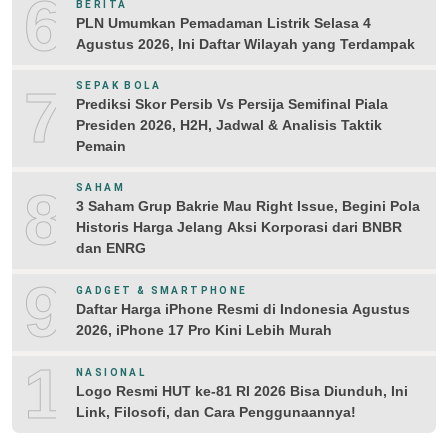
6
BERITA
PLN Umumkan Pemadaman Listrik Selasa 4
Agustus 2026, Ini Daftar Wilayah yang Terdampak
7
SEPAK BOLA
Prediksi Skor Persib Vs Persija Semifinal Piala
Presiden 2026, H2H, Jadwal & Analisis Taktik
Pemain
8
SAHAM
3 Saham Grup Bakrie Mau Right Issue, Begini Pola
Historis Harga Jelang Aksi Korporasi dari BNBR
dan ENRG
9
GADGET & SMARTPHONE
Daftar Harga iPhone Resmi di Indonesia Agustus
2026, iPhone 17 Pro Kini Lebih Murah
10
NASIONAL
Logo Resmi HUT ke-81 RI 2026 Bisa Diunduh, Ini
Link, Filosofi, dan Cara Penggunaannya!