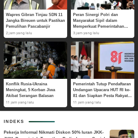
Wapres Gibran Tinjau SDN 11
Peran Sinergi Polri dan
Jangka Bireuen untuk Pastikan
Masyarakat Sipil dalam
Pemulihan Pascabanjir
Memperkuat Pemerintahan
Prabowo-Gibran
2 jam yang lalu
3 jam yang lalu
Konflik Rusia-Ukraina
Pemerintah Tutup Pendaftaran
Meningkat, 5 Korban Jiwa
Undangan Upacara HUT RI ke-
Akibat Serangan Balasan
81 dan Siapkan Pesta Rakyat
di Monas
11 jam yang lalu
11 jam yang lalu
INDEKS
Pekerja Informal Nikmati Diskon 50% Iuran JKK-