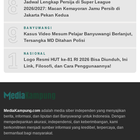
8
Jadwal Lengkap Persija di Super League
2026/2027: Macan Kemayoran Jamu Persib di
Jakarta Pekan Kedua
9
BANYUWANGI
Kasus Video Mesum Pelajar Banyuwangi Berlanjut,
Tersangka MD Ditahan Polisi
10
NASIONAL
Logo Resmi HUT ke-81 RI 2026 Bisa Diunduh, Ini
Link, Filosofi, dan Cara Penggunaannya!
MediaKampung.com
adalah media siber independen yang menyajikan
berita, informasi, dan liputan dari Banyuwangi untuk Indonesia. Dengan
mengedepankan akurasi, independensi, dan keberimbangan, kami
berkomitmen menjadi sumber informasi yang kredibel, terpercaya, dan
bermanfaat bagi masyarakat.