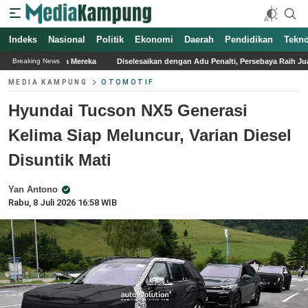
Indeks
Nasional
Politik
Ekonomi
Daerah
Pendidikan
Tekno
a
Diselesaikan dengan Adu Penalti, Persebaya Raih Juara Piala Presiden 2026
Breaking News
MEDIA KAMPUNG
OTOMOTIF
Hyundai Tucson NX5 Generasi
Kelima Siap Meluncur, Varian Diesel
Disuntik Mati
Yan Antono
Rabu, 8 Juli 2026 16:58 WIB