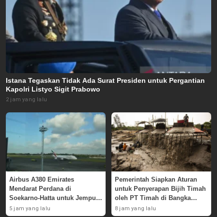
Istana Tegaskan Tidak Ada Surat Presiden untuk Pergantian
Kapolri Listyo Sigit Prabowo
2 jam yang lalu
Airbus A380 Emirates
Pemerintah Siapkan Aturan
Mendarat Perdana di
untuk Penyerapan Bijih Timah
Soekarno-Hatta untuk Jemput
oleh PT Timah di Bangka
Skuad AC Milan
Belitung
5 jam yang lalu
8 jam yang lalu