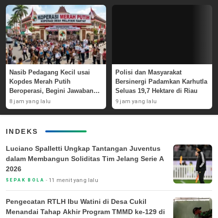
Nasib Pedagang Kecil usai
Polisi dan Masyarakat
Kopdes Merah Putih
Bersinergi Padamkan Karhutla
Beroperasi, Begini Jawaban
Seluas 19,7 Hektare di Riau
Pemerintah
8 jam yang lalu
9 jam yang lalu
INDEKS
Luciano Spalletti Ungkap Tantangan Juventus
dalam Membangun Soliditas Tim Jelang Serie A
2026
11 menit yang lalu
SEPAK BOLA
Pengecatan RTLH Ibu Watini di Desa Cukil
Menandai Tahap Akhir Program TMMD ke-129 di