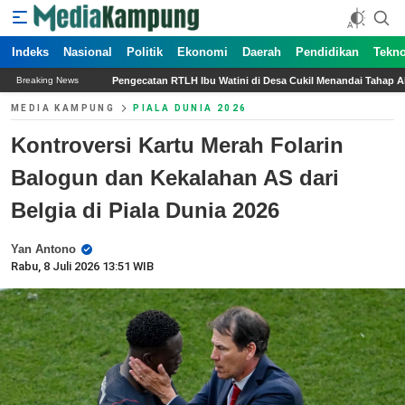
Indeks
Nasional
Politik
Ekonomi
Daerah
Pendidikan
Tekno
ecatan RTLH Ibu Watini di Desa Cukil Menandai Tahap Akhir Program TMMD ke-129 d
Breaking News
MEDIA KAMPUNG
PIALA DUNIA 2026
Kontroversi Kartu Merah Folarin
Balogun dan Kekalahan AS dari
Belgia di Piala Dunia 2026
Yan Antono
Rabu, 8 Juli 2026 13:51 WIB