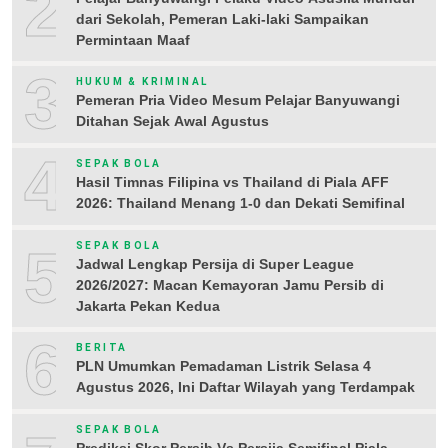
2
dari Sekolah, Pemeran Laki-laki Sampaikan
Permintaan Maaf
3
HUKUM & KRIMINAL
Pemeran Pria Video Mesum Pelajar Banyuwangi
Ditahan Sejak Awal Agustus
4
SEPAK BOLA
Hasil Timnas Filipina vs Thailand di Piala AFF
2026: Thailand Menang 1-0 dan Dekati Semifinal
5
SEPAK BOLA
Jadwal Lengkap Persija di Super League
2026/2027: Macan Kemayoran Jamu Persib di
Jakarta Pekan Kedua
6
BERITA
PLN Umumkan Pemadaman Listrik Selasa 4
Agustus 2026, Ini Daftar Wilayah yang Terdampak
SEPAK BOLA
Prediksi Skor Persib Vs Persija Semifinal Piala