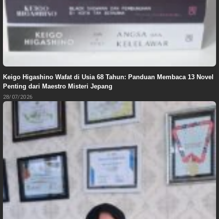
Keigo Higashino Wafat di Usia 68 Tahun: Panduan Membaca 13 Novel
Penting dari Maestro Misteri Jepang
28/07/2026