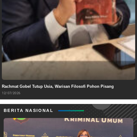
Rachmat Gobel Tutup Usia, Warisan Filosofi Pohon Pisang
12/07/2026
BERITA NASIONAL