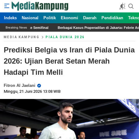
Indeks
Nasional
Politik
Ekonomi
Daerah
Pendidikan
Tekno
al
Berbagai Kasus Praperadilan di Jakarta: Febrie Adriansyah, Lodewyk Pusung,
Breaking News
MEDIA KAMPUNG
PIALA DUNIA 2026
Prediksi Belgia vs Iran di Piala Dunia
2026: Ujian Berat Setan Merah
Hadapi Tim Melli
Fitron Al Jaelani
Minggu, 21 Juni 2026 13:08 WIB