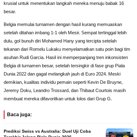
krusial untuk menentukan langkah mereka menuju babak 16
besar.
Belgia memulai turnamen dengan hasil kurang memuaskan
setelah ditahan imbang 1-1 oleh Mesir. Sempat tertinggal lebih
dulu, gol bunuh diri Mohamed Hany yang tercipta setelah
tekanan dari Romelu Lukaku menyelamatkan satu poin bagi tim
asuhan Rudi Garcia. Hasil ini memperpanjang tren inkonsisten
Belgia di turnamen besar, setelah tersingkir di fase grup Piala
Dunia 2022 dan gagal melangkah jauh di Euro 2024. Meski
demikian, kualitas individu pemain seperti Kevin De Bruyne,
Jeremy Doku, Leandro Trossard, dan Thibaut Courtois masih
membuat mereka difavoritkan untuk lolos dari Grup G.
Baca juga:
Prediksi Swiss vs Australia: Duel Uji Coba