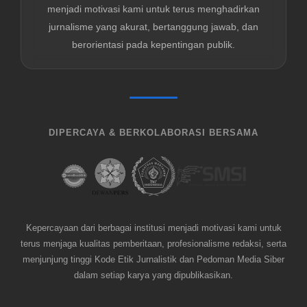
menjadi motivasi kami untuk terus menghadirkan
jurnalisme yang akurat, bertanggung jawab, dan
berorientasi pada kepentingan publik.
DIPERCAYA & BERKOLABORASI BERSAMA
Kepercayaan dari berbagai institusi menjadi motivasi kami untuk
terus menjaga kualitas pemberitaan, profesionalisme redaksi, serta
menjunjung tinggi Kode Etik Jurnalistik dan Pedoman Media Siber
dalam setiap karya yang dipublikasikan.