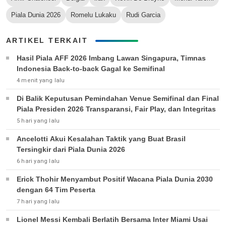
Piala Dunia 2026
Romelu Lukaku
Rudi Garcia
ARTIKEL TERKAIT
Hasil Piala AFF 2026 Imbang Lawan Singapura, Timnas
Indonesia Back-to-back Gagal ke Semifinal
4 menit yang lalu
Di Balik Keputusan Pemindahan Venue Semifinal dan Final
Piala Presiden 2026 Transparansi, Fair Play, dan Integritas
5 hari yang lalu
Ancelotti Akui Kesalahan Taktik yang Buat Brasil
Tersingkir dari Piala Dunia 2026
6 hari yang lalu
Erick Thohir Menyambut Positif Wacana Piala Dunia 2030
dengan 64 Tim Peserta
7 hari yang lalu
Lionel Messi Kembali Berlatih Bersama Inter Miami Usai