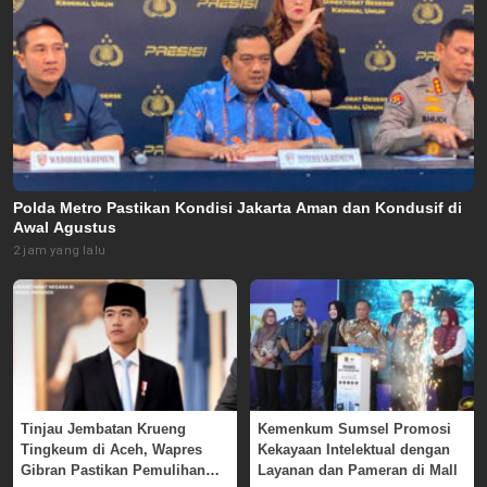
Polda Metro Pastikan Kondisi Jakarta Aman dan Kondusif di
Awal Agustus
2 jam yang lalu
Tinjau Jembatan Krueng
Kemenkum Sumsel Promosi
Tingkeum di Aceh, Wapres
Kekayaan Intelektual dengan
Gibran Pastikan Pemulihan
Layanan dan Pameran di Mall