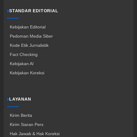
STANDAR EDITORIAL
Kebijakan Editorial
Pedoman Media Siber
Kode Etik Jurnalistik
Fact Checking
Kebijakan AI
Kebijakan Koreksi
LAYANAN
Kirim Berita
Kirim Siaran Pers
Hak Jawab & Hak Koreksi