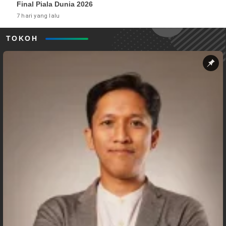
Final Piala Dunia 2026
7 hari yang lalu
TOKOH