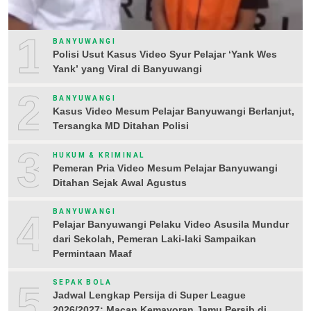
1
BANYUWANGI
Polisi Usut Kasus Video Syur Pelajar ‘Yank Wes
Yank’ yang Viral di Banyuwangi
2
BANYUWANGI
Kasus Video Mesum Pelajar Banyuwangi Berlanjut,
Tersangka MD Ditahan Polisi
3
HUKUM & KRIMINAL
Pemeran Pria Video Mesum Pelajar Banyuwangi
Ditahan Sejak Awal Agustus
4
BANYUWANGI
Pelajar Banyuwangi Pelaku Video Asusila Mundur
dari Sekolah, Pemeran Laki-laki Sampaikan
Permintaan Maaf
5
SEPAK BOLA
Jadwal Lengkap Persija di Super League
2026/2027: Macan Kemayoran Jamu Persib di