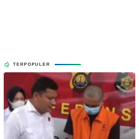
TERPOPULER