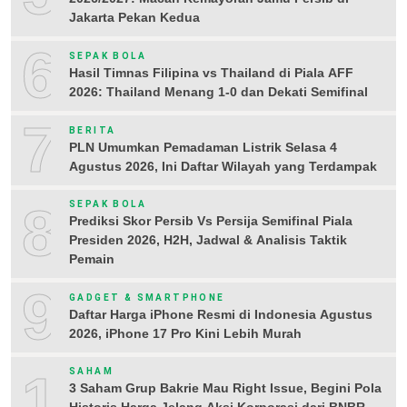
Jakarta Pekan Kedua
6
SEPAK BOLA
Hasil Timnas Filipina vs Thailand di Piala AFF
2026: Thailand Menang 1-0 dan Dekati Semifinal
7
BERITA
PLN Umumkan Pemadaman Listrik Selasa 4
Agustus 2026, Ini Daftar Wilayah yang Terdampak
8
SEPAK BOLA
Prediksi Skor Persib Vs Persija Semifinal Piala
Presiden 2026, H2H, Jadwal & Analisis Taktik
Pemain
9
GADGET & SMARTPHONE
Daftar Harga iPhone Resmi di Indonesia Agustus
2026, iPhone 17 Pro Kini Lebih Murah
10
SAHAM
3 Saham Grup Bakrie Mau Right Issue, Begini Pola