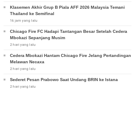
Klasemen Akhir Grup B Piala AFF 2026 Malaysia Temani
Thailand ke Semifinal
16 jam yang lalu
Chicago Fire FC Hadapi Tantangan Besar Setelah Cedera
Mbokazi Sepanjang Musim
2 hari yang lalu
Cedera Mbokazi Hantam Chicago Fire Jelang Pertandingan
Melawan Necaxa
2 hari yang lalu
Sederet Pesan Prabowo Saat Undang BRIN ke Istana
2 hari yang lalu