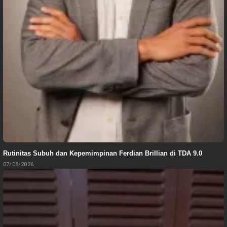
Rutinitas Subuh dan Kepemimpinan Ferdian Brillian di TDA 9.0
07/08/2026