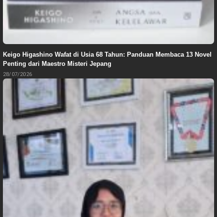
Keigo Higashino Wafat di Usia 68 Tahun: Panduan Membaca 13 Novel
Penting dari Maestro Misteri Jepang
28/07/2026