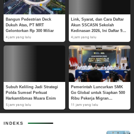
Bangun Pedestrian Deck
Link, Syarat, dan Cara Daftar
Dukuh Atas, PT MRT
Akun SSCASN Sekolah
Gelontorkan Rp 300 Miliar
Kedinasan 2026, Ini Daftar 9
Instansinya
4 jam yang lalu
4 jam yang lalu
Subuh Keliling Jadi Strategi
Pemerintah Luncurkan SMK
Polda Sumsel Perkuat
Go Global untuk Siapkan 500
Harkamtibmas Muara Enim
Ribu Pekerja Migran
Kompeten
5 jam yang lalu
11 jam yang lalu
INDEKS