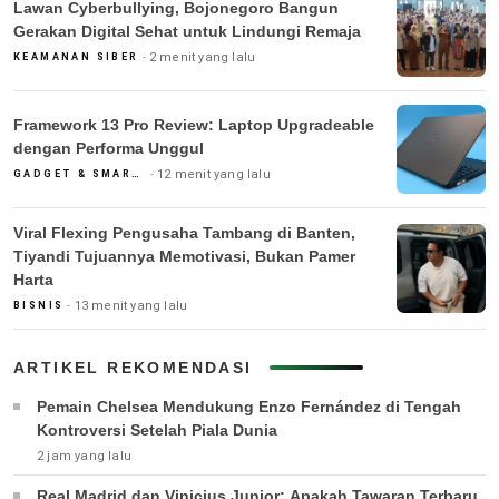
Lawan Cyberbullying, Bojonegoro Bangun
Gerakan Digital Sehat untuk Lindungi Remaja
2 menit yang lalu
KEAMANAN SIBER
Framework 13 Pro Review: Laptop Upgradeable
dengan Performa Unggul
12 menit yang lalu
GADGET & SMARTPHONE
Viral Flexing Pengusaha Tambang di Banten,
Tiyandi Tujuannya Memotivasi, Bukan Pamer
Harta
13 menit yang lalu
BISNIS
ARTIKEL REKOMENDASI
Pemain Chelsea Mendukung Enzo Fernández di Tengah
Kontroversi Setelah Piala Dunia
2 jam yang lalu
Real Madrid dan Vinicius Junior: Apakah Tawaran Terbaru