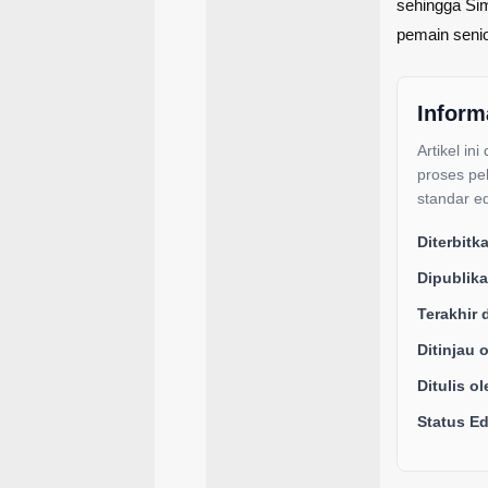
sehingga Si
pemain seni
Inform
Artikel ini
proses pe
standar ed
Diterbitk
Dipublika
Terakhir 
Ditinjau 
Ditulis ol
Status Edi