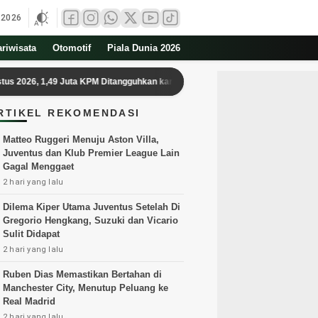
 2026
ariwisata
Otomotif
Piala Dunia 2026
,49 Juta KPM Ditangguhkan karena Indikasi Judi Online
Dokter Hewa
RTIKEL REKOMENDASI
Matteo Ruggeri Menuju Aston Villa,
Juventus dan Klub Premier League Lain
Gagal Menggaet
2 hari yang lalu
Dilema Kiper Utama Juventus Setelah Di
Gregorio Hengkang, Suzuki dan Vicario
Sulit Didapat
2 hari yang lalu
Ruben Dias Memastikan Bertahan di
Manchester City, Menutup Peluang ke
Real Madrid
2 hari yang lalu