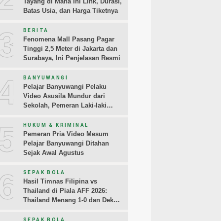
Tayang di Mana Ini Link, Durasi,
Batas Usia, dan Harga Tiketnya
3
BERITA
Fenomena Mall Pasang Pagar
Tinggi 2,5 Meter di Jakarta dan
Surabaya, Ini Penjelasan Resmi
4
BANYUWANGI
Pelajar Banyuwangi Pelaku
Video Asusila Mundur dari
Sekolah, Pemeran Laki-laki
Sampaikan Permintaan Maaf
5
HUKUM & KRIMINAL
Pemeran Pria Video Mesum
Pelajar Banyuwangi Ditahan
Sejak Awal Agustus
6
SEPAK BOLA
Hasil Timnas Filipina vs
Thailand di Piala AFF 2026:
Thailand Menang 1-0 dan Dekati
Semifinal
SEPAK BOLA