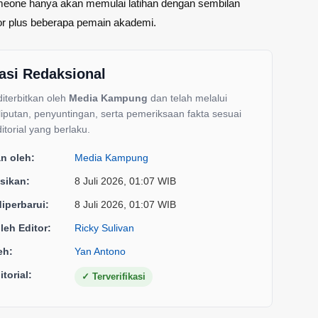
meone hanya akan memulai latihan dengan sembilan
or plus beberapa pemain akademi.
asi Redaksional
 diterbitkan oleh
Media Kampung
dan telah melalui
liputan, penyuntingan, serta pemeriksaan fakta sesuai
itorial yang berlaku.
an oleh:
Media Kampung
sikan:
8 Juli 2026, 01:07 WIB
diperbarui:
8 Juli 2026, 01:07 WIB
oleh Editor:
Ricky Sulivan
eh:
Yan Antono
torial:
✓
Terverifikasi