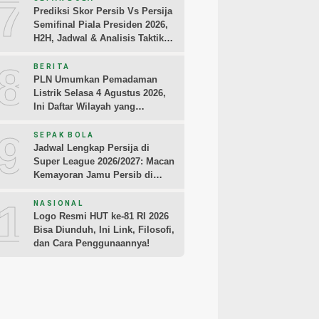
7
Prediksi Skor Persib Vs Persija
Semifinal Piala Presiden 2026,
H2H, Jadwal & Analisis Taktik
Pemain
8
BERITA
PLN Umumkan Pemadaman
Listrik Selasa 4 Agustus 2026,
Ini Daftar Wilayah yang
Terdampak
9
SEPAK BOLA
Jadwal Lengkap Persija di
Super League 2026/2027: Macan
Kemayoran Jamu Persib di
Jakarta Pekan Kedua
10
NASIONAL
Logo Resmi HUT ke-81 RI 2026
Bisa Diunduh, Ini Link, Filosofi,
dan Cara Penggunaannya!