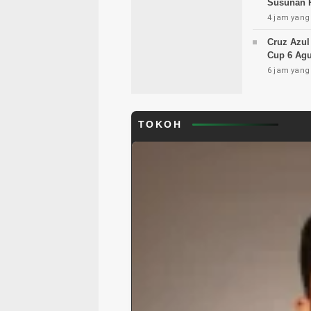
Susunan 
4 jam yang 
Cruz Azul
Cup 6 Agu
6 jam yang 
TOKOH