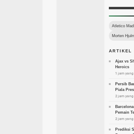
Atletico Mad
Morten Hjul
ARTIKEL
Ajax vs S
Heroics
1 jam yang 
Persib Ba
Piala Pre
2 jam yang 
Barcelona
Pemain Te
2 jam yang 
Prediksi 