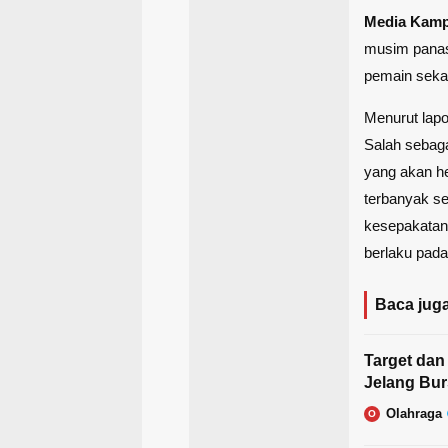
Media Kam
musim panas 
pemain seka
Menurut lapo
Salah sebag
yang akan he
terbanyak se
kesepakatan
berlaku pada
Baca juga
Target dan
Jelang Bur
Olahraga
O