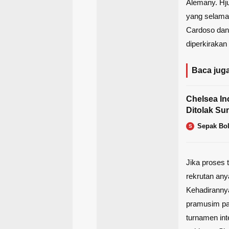
Alemany. Hju
yang selama 
Cardoso dan 
diperkirakan
Baca juga
Chelsea In
Ditolak Su
Sepak Bo
S
Jika proses 
rekrutan any
Kehadirannya
pramusim pad
turnamen int