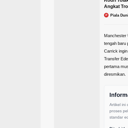
Rodri Tola
Angkat Tro
Piala Dun
P
Manchester 
tengah baru 
Carrick ingi
Transfer Ede
pertama musi
diresmikan.
Inform
Artikel ini
proses pe
standar ed