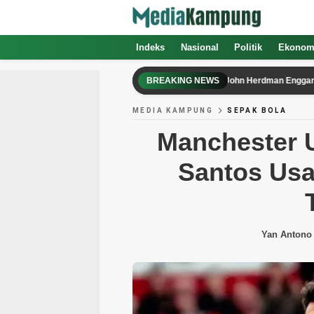
Indeks
Nasional
Politik
Ekonom
asit Singapura vs Indonesia Kontroversial, John Herdman Enggan Berkoment
BREAKING NEWS
MEDIA KAMPUNG
SEPAK BOLA
Manchester U
Santos Usa
Yan Antono