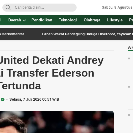
Sabtu, 8 Agustus
i
Daerah
Pendidikan
Teknologi
Olahraga
Lifestyle
P
ar
Lahan Wakaf Pandegiling Diduga Diserobot, Yayasan Masjid Rahm
A
nited Dekati Andrey
i Transfer Ederson
Tertunda
Selasa, 7 Juli 2026 00:51 WIB