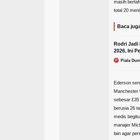
masih bertah
total 20 men
Baca juga
Rodri Jadi 
2026, Ini P
Piala Dun
P
Ederson sen
Manchester U
sebesar £35
berusia 26 ta
medis begitu
manajer Mic
lain agar pe