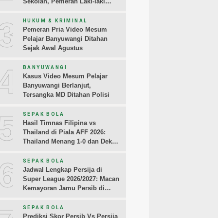
Sekolah, Pemeran Laki-laki
Sampaikan Permintaan Maaf
3
HUKUM & KRIMINAL
Pemeran Pria Video Mesum
Pelajar Banyuwangi Ditahan
Sejak Awal Agustus
4
BANYUWANGI
Kasus Video Mesum Pelajar
Banyuwangi Berlanjut,
Tersangka MD Ditahan Polisi
5
SEPAK BOLA
Hasil Timnas Filipina vs
Thailand di Piala AFF 2026:
Thailand Menang 1-0 dan Dekati
Semifinal
6
SEPAK BOLA
Jadwal Lengkap Persija di
Super League 2026/2027: Macan
Kemayoran Jamu Persib di
Jakarta Pekan Kedua
SEPAK BOLA
Prediksi Skor Persib Vs Persija