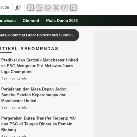
 2026
ariwisata
Otomotif
Piala Dunia 2026
at Lapor Polrestabes Surabaya
Indonesia Tersingkir dari Piala AFF 
RTIKEL REKOMENDASI
Prediksi dan Statistik Manchester United
vs PSG Mengukur Diri Melawan Juara
Liga Champions
1 jam yang lalu
Perjalanan dan Masa Depan Jadon
Sancho Setelah Kepergiannya dari
Manchester United
2 jam yang lalu
Pergerakan Bursa Transfer Terbaru: MU
dan PSG di Tengah Dinamika Pemain
Bintang
4 jam yang lalu