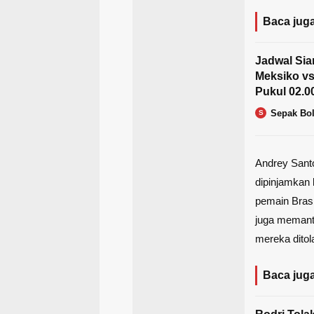
Baca juga
Jadwal Sia
Meksiko vs
Pukul 02.0
Sepak Bo
S
Andrey Sant
dipinjamkan 
pemain Brasi
juga memant
mereka ditola
Baca juga