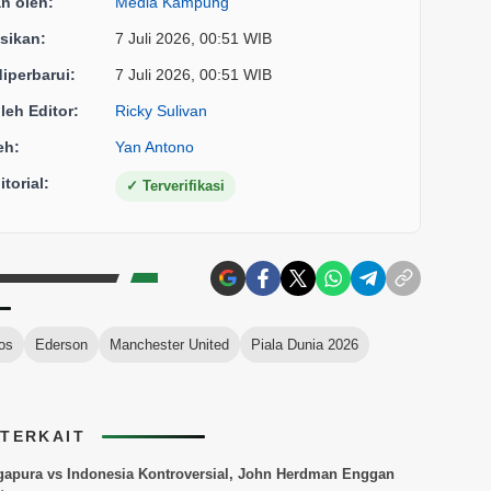
an oleh:
Media Kampung
sikan:
7 Juli 2026, 00:51 WIB
diperbarui:
7 Juli 2026, 00:51 WIB
oleh Editor:
Ricky Sulivan
eh:
Yan Antono
torial:
✓
Terverifikasi
os
Ederson
Manchester United
Piala Dunia 2026
 TERKAIT
gapura vs Indonesia Kontroversial, John Herdman Enggan