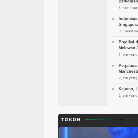
Berkomen
6 menit yan
Indonesia
Singapur
30 menit ya
Prediksi 
Melawan 
1 jam yang 
Perjalana
Mancheste
2 jam yang 
Kejutan, 
2 jam yang 
TOKOH