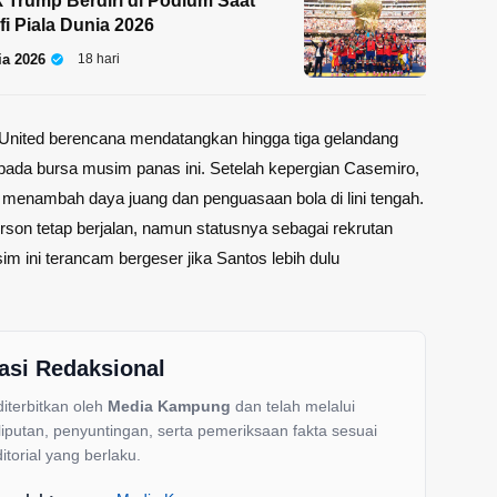
k Trump Berdiri di Podium Saat
fi Piala Dunia 2026
ia 2026
18 hari
United berencana mendatangkan hingga tiga gelandang
pada bursa musim panas ini. Setelah kepergian Casemiro,
n menambah daya juang dan penguasaan bola di lini tengah.
rson tetap berjalan, namun statusnya sebagai rekrutan
m ini terancam bergeser jika Santos lebih dulu
asi Redaksional
 diterbitkan oleh
Media Kampung
dan telah melalui
liputan, penyuntingan, serta pemeriksaan fakta sesuai
itorial yang berlaku.