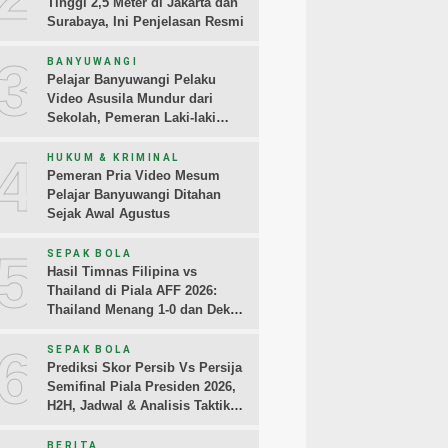
Tinggi 2,5 Meter di Jakarta dan
Surabaya, Ini Penjelasan Resmi
3
BANYUWANGI
Pelajar Banyuwangi Pelaku
Video Asusila Mundur dari
Sekolah, Pemeran Laki-laki
Sampaikan Permintaan Maaf
4
HUKUM & KRIMINAL
Pemeran Pria Video Mesum
Pelajar Banyuwangi Ditahan
Sejak Awal Agustus
5
SEPAK BOLA
Hasil Timnas Filipina vs
Thailand di Piala AFF 2026:
Thailand Menang 1-0 dan Dekati
Semifinal
6
SEPAK BOLA
Prediksi Skor Persib Vs Persija
Semifinal Piala Presiden 2026,
H2H, Jadwal & Analisis Taktik
Pemain
BERITA