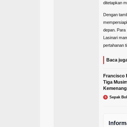
ditetapkan 
Dengan tamb
mempersiapk
depan. Para 
Lasinari mamp
pertahanan 
Baca juga
Francisco 
Tiga Musim
Kemenang
Sepak Bo
S
Inform