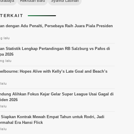
urabaya
Rekrutan Baru
Syahrul Lasinari
 TERKAIT
kan dengan Adu Penalti, Persebaya Raih Juara Piala Presiden
g lalu
dan Statistik Lengkap Pertandingan RB Salzburg vs Pafos di
pa 2026
ng lalu
helbourne: Hopes Alive with Kelly’s Late Goal and Beach’s
lalu
ndung Alihkan Fokus Kejar Gelar Super League Usai Gagal di
siden 2026
lalu
 Siapkan Kontrak Mewah Empat Tahun untuk Rodri, Jadi
rmahal Era Hansi Flick
lalu