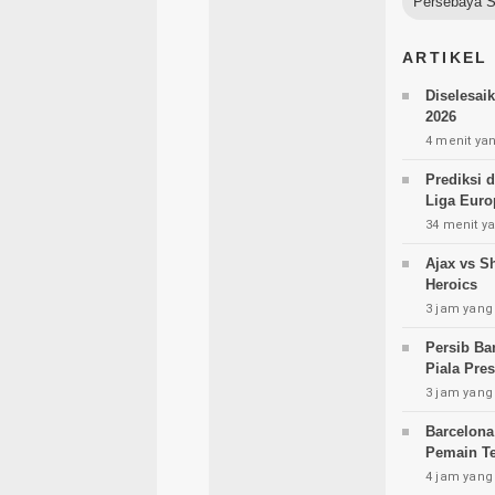
Persebaya S
ARTIKEL
Diselesai
2026
4 menit yan
Prediksi 
Liga Euro
34 menit ya
Ajax vs S
Heroics
3 jam yang 
Persib Ba
Piala Pre
3 jam yang 
Barcelona
Pemain Te
4 jam yang 