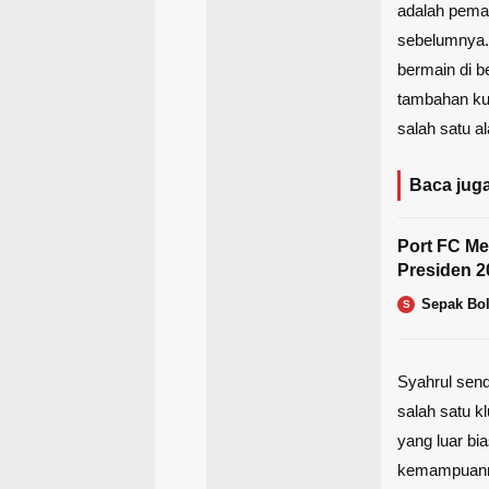
adalah pema
sebelumnya.
bermain di b
tambahan kual
salah satu a
Baca juga
Port FC Me
Presiden 
Sepak Bo
S
Syahrul sen
salah satu k
yang luar bi
kemampuanny