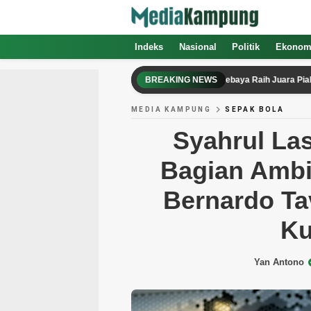
Indeks
Nasional
Politik
Ekonom
Diselesaikan dengan Adu Penalti, Persebaya Raih Juara Piala Preside
BREAKING NEWS
MEDIA KAMPUNG
SEPAK BOLA
Syahrul Las
Bagian Ambi
Bernardo Ta
Ku
Yan Antono