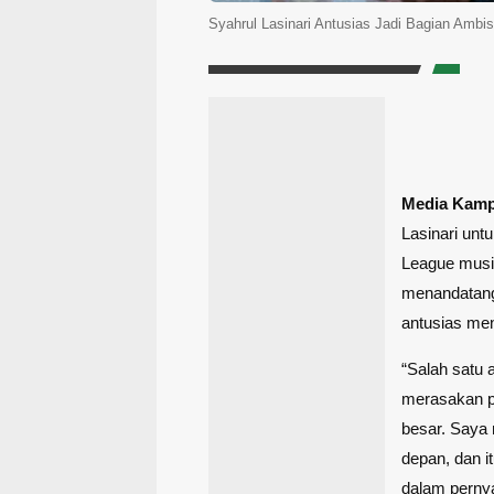
Syahrul Lasinari Antusias Jadi Bagian Ambi
Media Kam
Lasinari unt
League musim
menandatang
antusias menj
“Salah satu 
merasakan p
besar. Saya 
depan, dan it
dalam pernya