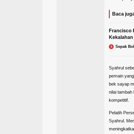
Baca juga
Francisco 
Kekalahan
Sepak Bo
S
Syahrul seb
pemain yang 
bek sayap
m
nilai tamba
kompetitif.
Pelatih Per
Syahrul. Men
meningkatkan