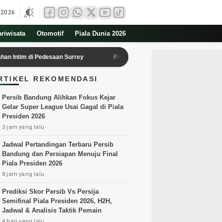
 2026
ariwisata
Otomotif
Piala Dunia 2026
di Pedesaan Surrey
Prediksi dan Statistik Lengkap Pertandingan RB 
RTIKEL REKOMENDASI
Persib Bandung Alihkan Fokus Kejar
Gelar Super League Usai Gagal di Piala
Presiden 2026
3 jam yang lalu
Jadwal Pertandingan Terbaru Persib
Bandung dan Persiapan Menuju Final
Piala Presiden 2026
8 jam yang lalu
Prediksi Skor Persib Vs Persija
Semifinal Piala Presiden 2026, H2H,
Jadwal & Analisis Taktik Pemain
4 hari yang lalu