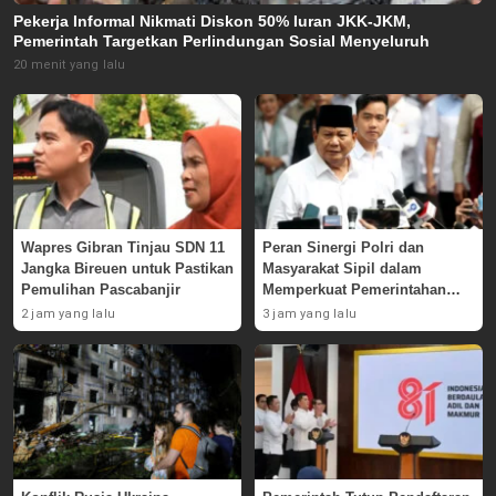
Pekerja Informal Nikmati Diskon 50% Iuran JKK-JKM,
Pemerintah Targetkan Perlindungan Sosial Menyeluruh
20 menit yang lalu
Wapres Gibran Tinjau SDN 11
Peran Sinergi Polri dan
Jangka Bireuen untuk Pastikan
Masyarakat Sipil dalam
Pemulihan Pascabanjir
Memperkuat Pemerintahan
Prabowo-Gibran
2 jam yang lalu
3 jam yang lalu