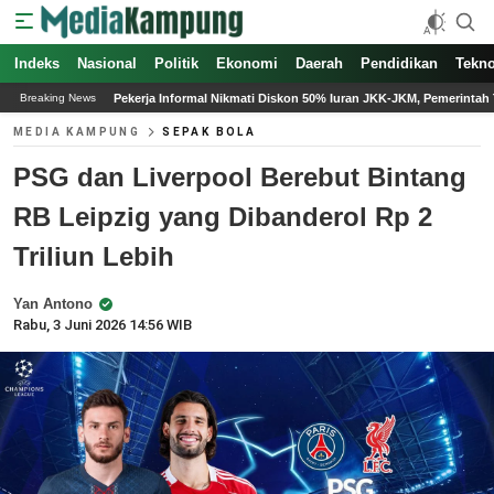
Indeks
Nasional
Politik
Ekonomi
Daerah
Pendidikan
Tekno
rmal Nikmati Diskon 50% Iuran JKK-JKM, Pemerintah Targetkan Perlindungan Sosial 
Breaking News
MEDIA KAMPUNG
SEPAK BOLA
PSG dan Liverpool Berebut Bintang
RB Leipzig yang Dibanderol Rp 2
Triliun Lebih
Yan Antono
Rabu, 3 Juni 2026 14:56 WIB