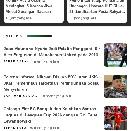
Konflik Rusia-Ukraina
Pemerintah Tutup Pendaftaran
Meningkat, 5 Korban Jiwa
Undangan Upacara HUT RI ke-
Akibat Serangan Balasan
81 dan Siapkan Pesta Rakyat
di Monas
11 jam yang lalu
11 jam yang lalu
INDEKS
Jose Mourinho Nyaris Jadi Pelatih Pengganti Sir
Alex Ferguson di Manchester United pada 2013
11 menit yang lalu
SEPAK BOLA
Pekerja Informal Nikmati Diskon 50% Iuran JKK-
JKM, Pemerintah Targetkan Perlindungan Sosial
Menyeluruh
20 menit yang lalu
BANTUAN SOSIAL & PEMERINTAH
Chicago Fire FC Bangkit dan Kalahkan Santos
Laguna di Leagues Cup 2026 dengan Gol Telat
Lewandowski
36 menit yang lalu
SEPAK BOLA