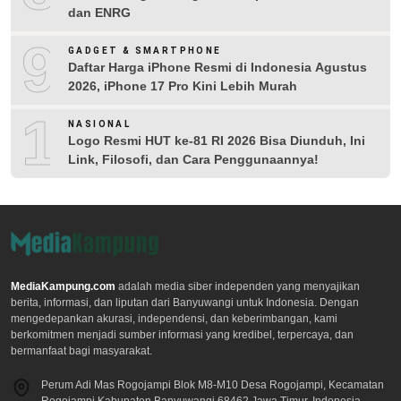
dan ENRG
9
GADGET & SMARTPHONE
Daftar Harga iPhone Resmi di Indonesia Agustus
2026, iPhone 17 Pro Kini Lebih Murah
10
NASIONAL
Logo Resmi HUT ke-81 RI 2026 Bisa Diunduh, Ini
Link, Filosofi, dan Cara Penggunaannya!
MediaKampung.com
adalah media siber independen yang menyajikan
berita, informasi, dan liputan dari Banyuwangi untuk Indonesia. Dengan
mengedepankan akurasi, independensi, dan keberimbangan, kami
berkomitmen menjadi sumber informasi yang kredibel, terpercaya, dan
bermanfaat bagi masyarakat.
Perum Adi Mas Rogojampi Blok M8-M10 Desa Rogojampi, Kecamatan