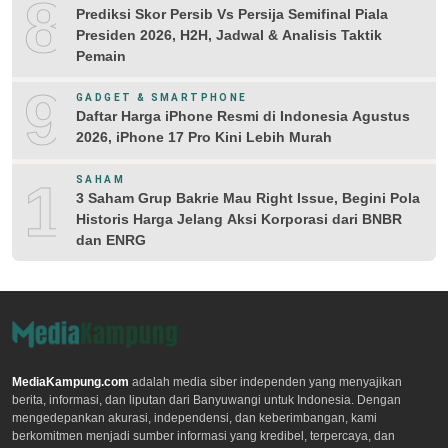
8
Prediksi Skor Persib Vs Persija Semifinal Piala
Presiden 2026, H2H, Jadwal & Analisis Taktik
Pemain
9
GADGET & SMARTPHONE
Daftar Harga iPhone Resmi di Indonesia Agustus
2026, iPhone 17 Pro Kini Lebih Murah
10
SAHAM
3 Saham Grup Bakrie Mau Right Issue, Begini Pola
Historis Harga Jelang Aksi Korporasi dari BNBR
dan ENRG
MediaKampung.com
adalah media siber independen yang menyajikan
berita, informasi, dan liputan dari Banyuwangi untuk Indonesia. Dengan
mengedepankan akurasi, independensi, dan keberimbangan, kami
berkomitmen menjadi sumber informasi yang kredibel, terpercaya, dan