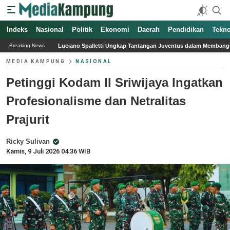
Indeks
Nasional
Politik
Ekonomi
Daerah
Pendidikan
Tekno
no Spalletti Ungkap Tantangan Juventus dalam Membangun Soliditas Tim Jelang Seri
Breaking News
MEDIA KAMPUNG
NASIONAL
Petinggi Kodam II Sriwijaya Ingatkan
Profesionalisme dan Netralitas
Prajurit
Ricky Sulivan
Kamis, 9 Juli 2026 04:36 WIB