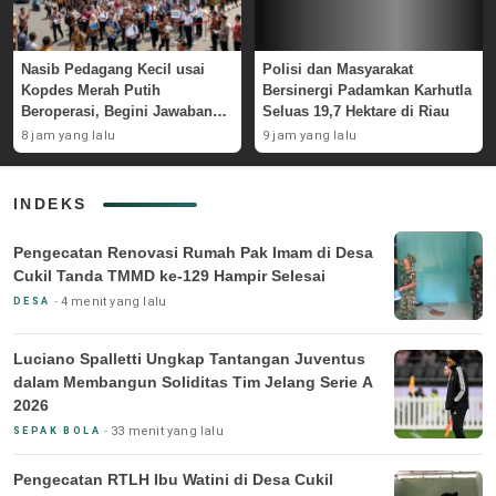
Nasib Pedagang Kecil usai
Polisi dan Masyarakat
Kopdes Merah Putih
Bersinergi Padamkan Karhutla
Beroperasi, Begini Jawaban
Seluas 19,7 Hektare di Riau
Pemerintah
8 jam yang lalu
9 jam yang lalu
INDEKS
Pengecatan Renovasi Rumah Pak Imam di Desa
Cukil Tanda TMMD ke-129 Hampir Selesai
4 menit yang lalu
DESA
Luciano Spalletti Ungkap Tantangan Juventus
dalam Membangun Soliditas Tim Jelang Serie A
2026
33 menit yang lalu
SEPAK BOLA
Pengecatan RTLH Ibu Watini di Desa Cukil