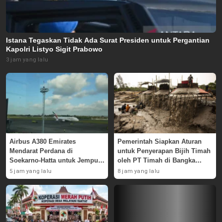
Istana Tegaskan Tidak Ada Surat Presiden untuk Pergantian
Kapolri Listyo Sigit Prabowo
3 jam yang lalu
Airbus A380 Emirates
Pemerintah Siapkan Aturan
Mendarat Perdana di
untuk Penyerapan Bijih Timah
Soekarno-Hatta untuk Jemput
oleh PT Timah di Bangka
Skuad AC Milan
Belitung
5 jam yang lalu
8 jam yang lalu