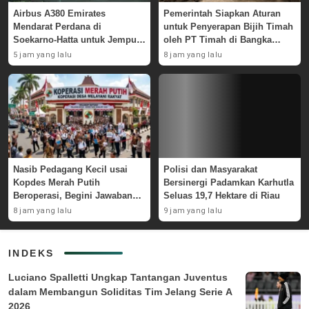
Airbus A380 Emirates
Pemerintah Siapkan Aturan
Mendarat Perdana di
untuk Penyerapan Bijih Timah
Soekarno-Hatta untuk Jemput
oleh PT Timah di Bangka
Skuad AC Milan
Belitung
5 jam yang lalu
8 jam yang lalu
Nasib Pedagang Kecil usai
Polisi dan Masyarakat
Kopdes Merah Putih
Bersinergi Padamkan Karhutla
Beroperasi, Begini Jawaban
Seluas 19,7 Hektare di Riau
Pemerintah
8 jam yang lalu
9 jam yang lalu
INDEKS
Luciano Spalletti Ungkap Tantangan Juventus
dalam Membangun Soliditas Tim Jelang Serie A
2026