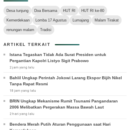
Desa tunjung
Doa Bersama
HUT RI
HUT RI ke-80
Kemerdekaan
Lomba 17 Agustus
Lumajang
Malam Tirakat
renungan malam
Tradisi
ARTIKEL TERKAIT
Istana Tegaskan Tidak Ada Surat Presiden untuk
Pergantian Kapolri Listyo Sigit Prabowo
2 jam yang lalu
Bahlil Ungkap Perintah Jokowi Larang Ekspor Bijih Nikel
Tanpa Rapat Resmi
18 jam yang lalu
BRIN Ungkap Mekanisme Rumit Tsunami Pangandaran
2006 Melibatkan Pergerakan Massa Bawah Laut
2 hari yang lalu
Bendera Merah Putih Aturan Penggunaan saat Hari