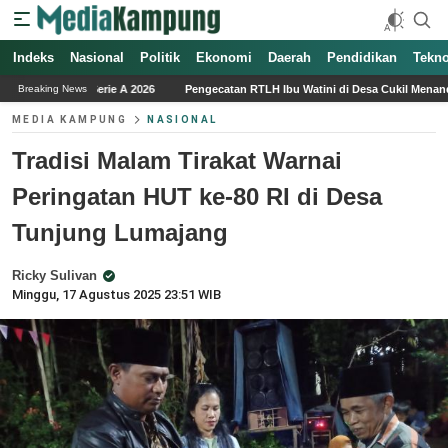
Indeks
Nasional
Politik
Ekonomi
Daerah
Pendidikan
Tekno
6
Pengecatan RTLH Ibu Watini di Desa Cukil Menandai Tahap Akhir Program TM
Breaking News
MEDIA KAMPUNG
NASIONAL
Tradisi Malam Tirakat Warnai
Peringatan HUT ke-80 RI di Desa
Tunjung Lumajang
Ricky Sulivan
Minggu, 17 Agustus 2025 23:51 WIB