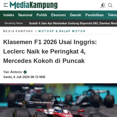
Indeks
Nasional
Politik
Ekonomi
Daerah
Pendidikan
Tekno
 Jam Api Membakar Gedung Bapenda DKI, Damkar Masih Berjibaku Padamkan
F
Breaking News
MEDIA KAMPUNG
MOTOGP & BALAP MOTOR
Klasemen F1 2026 Usai Inggris:
Leclerc Naik ke Peringkat 4,
Mercedes Kokoh di Puncak
Yan Antono
Senin, 6 Juli 2026 08:13 WIB