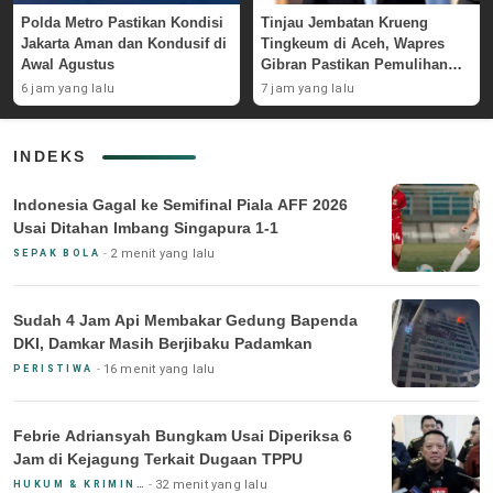
Polda Metro Pastikan Kondisi
Tinjau Jembatan Krueng
Jakarta Aman dan Kondusif di
Tingkeum di Aceh, Wapres
Awal Agustus
Gibran Pastikan Pemulihan
Pascabencana
6 jam yang lalu
7 jam yang lalu
INDEKS
Indonesia Gagal ke Semifinal Piala AFF 2026
Usai Ditahan Imbang Singapura 1-1
2 menit yang lalu
SEPAK BOLA
Sudah 4 Jam Api Membakar Gedung Bapenda
DKI, Damkar Masih Berjibaku Padamkan
16 menit yang lalu
PERISTIWA
Febrie Adriansyah Bungkam Usai Diperiksa 6
Jam di Kejagung Terkait Dugaan TPPU
32 menit yang lalu
HUKUM & KRIMINAL