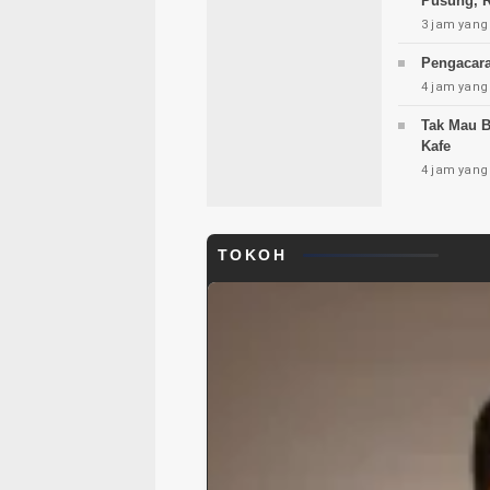
Pusung, R
3 jam yang 
Pengacara
4 jam yang 
Tak Mau B
Kafe
4 jam yang 
TOKOH