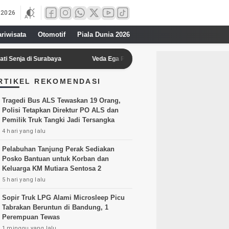
 2026
ariwisata
Otomotif
Piala Dunia 2026
 Surabaya
Veda Ega Pratama Tembus P6 di FP1 Moto3 Inggris 2026 dan
RTIKEL REKOMENDASI
Tragedi Bus ALS Tewaskan 19 Orang,
Polisi Tetapkan Direktur PO ALS dan
Pemilik Truk Tangki Jadi Tersangka
4 hari yang lalu
Pelabuhan Tanjung Perak Sediakan
Posko Bantuan untuk Korban dan
Keluarga KM Mutiara Sentosa 2
5 hari yang lalu
Sopir Truk LPG Alami Microsleep Picu
Tabrakan Beruntun di Bandung, 1
Perempuan Tewas
1 minggu yang lalu