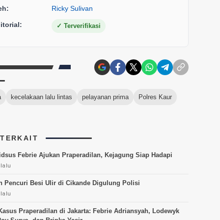
eh:
Ricky Sulivan
torial:
✓
Terverifikasi
a
kecelakaan lalu lintas
pelayanan prima
Polres Kaur
 TERKAIT
dsus Febrie Ajukan Praperadilan, Kejagung Siap Hadapi
lalu
 Pencuri Besi Ulir di Cikande Digulung Polisi
lalu
Kasus Praperadilan di Jakarta: Febrie Adriansyah, Lodewyk