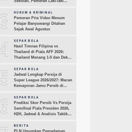
Sekolah, Pemeran Laki-laki
Sampaikan Permintaan Maaf
3
HUKUM & KRIMINAL
Pemeran Pria Video Mesum
Pelajar Banyuwangi Ditahan
Sejak Awal Agustus
4
SEPAK BOLA
Hasil Timnas Filipina vs
Thailand di Piala AFF 2026:
Thailand Menang 1-0 dan Dekati
Semifinal
5
SEPAK BOLA
Jadwal Lengkap Persija di
Super League 2026/2027: Macan
Kemayoran Jamu Persib di
Jakarta Pekan Kedua
6
SEPAK BOLA
Prediksi Skor Persib Vs Persija
Semifinal Piala Presiden 2026,
H2H, Jadwal & Analisis Taktik
Pemain
BERITA
PLN Umumkan Pemadaman