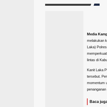
Media Kam
melakukan ku
Laka) Polres
memperkuat 
lintas di Kab
Kanit Laka P
tersebut. P
momentum un
penanganan 
Baca juga