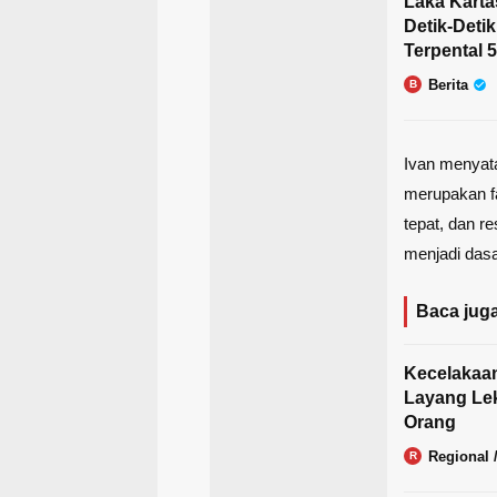
Laka Karta
Detik-Deti
Terpental 
Berita
B
Ivan menyata
merupakan f
tepat, dan r
menjadi dasa
Baca juga
Kecelakaa
Layang Lek
Orang
Regional 
R