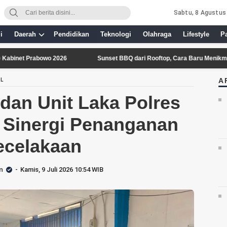
Sabtu, 8 Agustus
i
Daerah
Pendidikan
Teknologi
Olahraga
Lifestyle
P
rabowo 2026
Sunset BBQ dari Rooftop, Cara Baru Menikmati Senja di
A
AL
dan Unit Laka Polres
 Sinergi Penanganan
ecelakaan
n
Kamis, 9 Juli 2026 10:54 WIB