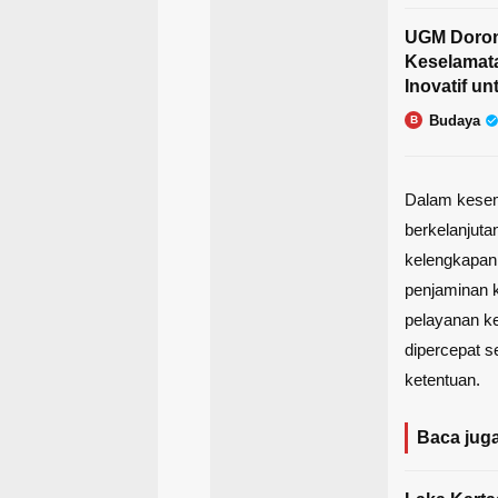
UGM Doro
Keselamata
Inovatif un
Budaya
B
Dalam kesem
berkelanjut
kelengkapan
penjaminan k
pelayanan ke
dipercepat s
ketentuan.
Baca juga