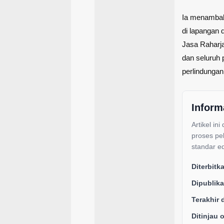
Ia menambah
di lapangan 
Jasa Raharj
dan seluruh
perlindungan
Inform
Artikel ini
proses pe
standar ed
Diterbitk
Dipublika
Terakhir 
Ditinjau 