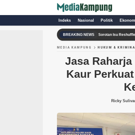
Indeks
Nasional
Politik
Ekonom
Rocky Gerung dan Tom Lembong dalam Sorotan Isu Reshuffle Kabinet P
BREAKING NEWS
MEDIA KAMPUNG
HUKUM & KRIMIN
Jasa Raharja 
Kaur Perkuat
K
Ricky Suliva