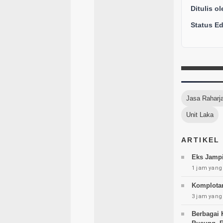
Ditulis ol
Status Edi
Jasa Raharj
Unit Laka
ARTIKEL
Eks Jampi
1 jam yang 
Komplotan
3 jam yang 
Berbagai 