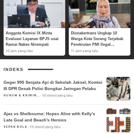
Anggota Komisi IX Minta
Disnakertrans Ungkap 10
Evaluasi Layanan BPJS usai
Warga Kota Serang Terjebak
Ramai Nakes Nirempati
Perekrutan PMI Ilegal
Sepanjang 2026
10 jam yang lalu
11 jam yang lalu
INDEKS
Geger 995 Senjata Api di Sekolah Jaksel, Komisi
III DPR Desak Polisi Bongkar Jaringan Pelaku
10 menit yang lalu
HUKUM & KRIMINAL
Ajax vs Shelbourne: Hopes Alive with Kelly’s
Late Goal and Beach’s Heroics
15 menit yang lalu
SEPAK BOLA