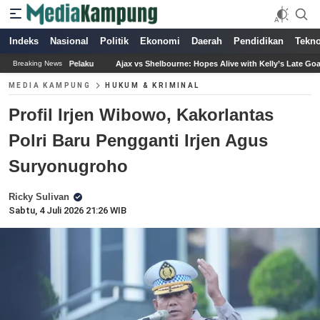
Indeks
Nasional
Politik
Ekonomi
Daerah
Pendidikan
Tekno
Ajax vs Shelbourne: Hopes Alive with Kelly’s Late Goal and Beach’s Heroics
Breaking News
MEDIA KAMPUNG
HUKUM & KRIMINAL
Profil Irjen Wibowo, Kakorlantas
Polri Baru Pengganti Irjen Agus
Suryonugroho
Ricky Sulivan
Sabtu, 4 Juli 2026 21:26 WIB