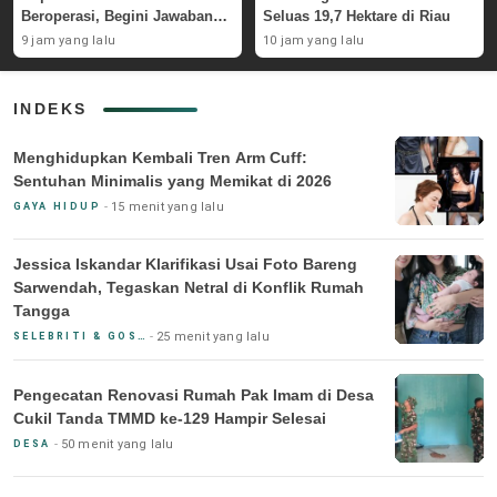
Beroperasi, Begini Jawaban
Seluas 19,7 Hektare di Riau
Pemerintah
9 jam yang lalu
10 jam yang lalu
INDEKS
Menghidupkan Kembali Tren Arm Cuff:
Sentuhan Minimalis yang Memikat di 2026
15 menit yang lalu
GAYA HIDUP
Jessica Iskandar Klarifikasi Usai Foto Bareng
Sarwendah, Tegaskan Netral di Konflik Rumah
Tangga
25 menit yang lalu
SELEBRITI & GOSIP
Pengecatan Renovasi Rumah Pak Imam di Desa
Cukil Tanda TMMD ke-129 Hampir Selesai
50 menit yang lalu
DESA