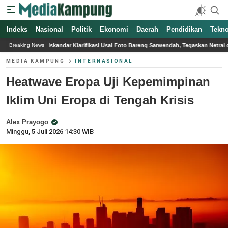
Indeks
Nasional
Politik
Ekonomi
Daerah
Pendidikan
Tekno
larifikasi Usai Foto Bareng Sarwendah, Tegaskan Netral di Konflik Rumah Tangga
Breaking News
MEDIA KAMPUNG
INTERNASIONAL
Heatwave Eropa Uji Kepemimpinan
Iklim Uni Eropa di Tengah Krisis
Alex Prayogo
Minggu, 5 Juli 2026 14:30 WIB