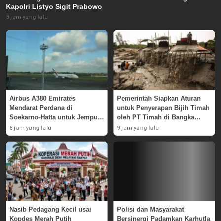
Kapolri Listyo Sigit Prabowo
3 jam yang lalu
Airbus A380 Emirates
Pemerintah Siapkan Aturan
Mendarat Perdana di
untuk Penyerapan Bijih Timah
Soekarno-Hatta untuk Jemput
oleh PT Timah di Bangka
Skuad AC Milan
Belitung
6 jam yang lalu
9 jam yang lalu
Nasib Pedagang Kecil usai
Polisi dan Masyarakat
Kopdes Merah Putih
Bersinergi Padamkan Karhutla