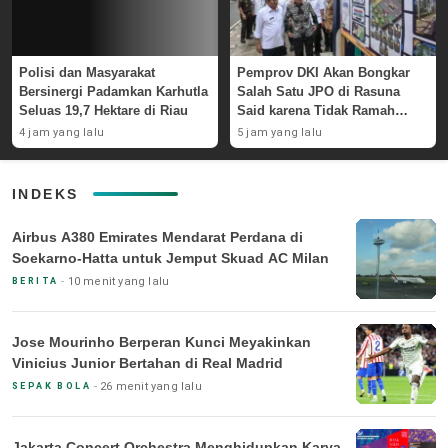
Polisi dan Masyarakat
Pemprov DKI Akan Bongkar
Bersinergi Padamkan Karhutla
Salah Satu JPO di Rasuna
Seluas 19,7 Hektare di Riau
Said karena Tidak Ramah
Disabilitas
4 jam yang lalu
5 jam yang lalu
INDEKS
Airbus A380 Emirates Mendarat Perdana di
Soekarno-Hatta untuk Jemput Skuad AC Milan
10 menit yang lalu
BERITA
Jose Mourinho Berperan Kunci Meyakinkan
Vinicius Junior Bertahan di Real Madrid
26 menit yang lalu
SEPAK BOLA
Jakarta Concert Orchestra Menghidupkan Karya