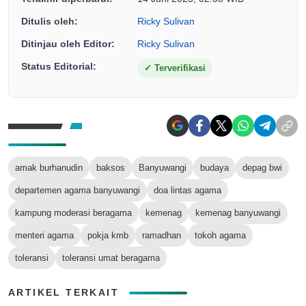
Ditulis oleh:
Ricky Sulivan
Ditinjau oleh Editor:
Ricky Sulivan
Status Editorial:
✓
Terverifikasi
amak burhanudin
baksos
Banyuwangi
budaya
depag bwi
departemen agama banyuwangi
doa lintas agama
kampung moderasi beragama
kemenag
kemenag banyuwangi
menteri agama
pokja kmb
ramadhan
tokoh agama
toleransi
toleransi umat beragama
ARTIKEL TERKAIT