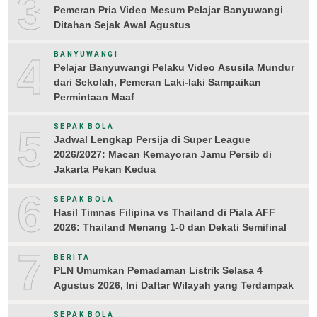
3
Pemeran Pria Video Mesum Pelajar Banyuwangi
Ditahan Sejak Awal Agustus
4
BANYUWANGI
Pelajar Banyuwangi Pelaku Video Asusila Mundur
dari Sekolah, Pemeran Laki-laki Sampaikan
Permintaan Maaf
5
SEPAK BOLA
Jadwal Lengkap Persija di Super League
2026/2027: Macan Kemayoran Jamu Persib di
Jakarta Pekan Kedua
6
SEPAK BOLA
Hasil Timnas Filipina vs Thailand di Piala AFF
2026: Thailand Menang 1-0 dan Dekati Semifinal
7
BERITA
PLN Umumkan Pemadaman Listrik Selasa 4
Agustus 2026, Ini Daftar Wilayah yang Terdampak
SEPAK BOLA