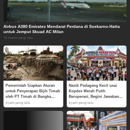
Airbus A380 Emirates Mendarat Perdana di Soekarno-Hatta
untuk Jemput Skuad AC Milan
10 menit yang lalu
Pemerintah Siapkan Aturan
Nasib Pedagang Kecil usai
untuk Penyerapan Bijih Timah
Kopdes Merah Putih
oleh PT Timah di Bangka
Beroperasi, Begini Jawaban
Belitung
Pemerintah
3 jam yang lalu
4 jam yang lalu