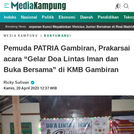
Indeks
Nasional
Politik
Ekonomi
Daerah
Pendidikan
Tekno
unci Meyakinkan Vinicius Junior Bertahan di Real Madrid
Jakarta Concert Orch
Breaking News
MEDIA KAMPUNG
BANYUWANGI
Pemuda PATRIA Gambiran, Prakarsai
acara “Gelar Doa Lintas Iman dan
Buka Bersama” di KMB Gambiran
Ricky Sulivan
Kamis, 20 April 2023 12:37 WIB