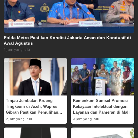
Polda Metro Pastikan Kondisi Jakarta Aman dan Kondusif di
Awal Agustus
1 jam yang lalu
Tinjau Jembatan Krueng
Kemenkum Sumsel Promosi
Tingkeum di Aceh, Wapres
Kekayaan Intelektual dengan
Gibran Pastikan Pemulihan
Layanan dan Pameran di Mall
Pascabencana
2 jam yang lalu
3 jam yang lalu