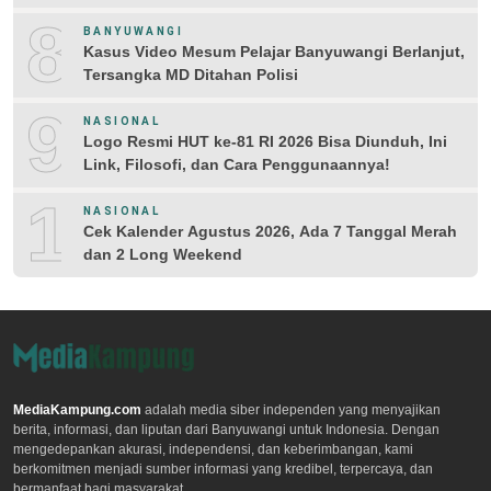
8
BANYUWANGI
Kasus Video Mesum Pelajar Banyuwangi Berlanjut,
Tersangka MD Ditahan Polisi
9
NASIONAL
Logo Resmi HUT ke-81 RI 2026 Bisa Diunduh, Ini
Link, Filosofi, dan Cara Penggunaannya!
10
NASIONAL
Cek Kalender Agustus 2026, Ada 7 Tanggal Merah
dan 2 Long Weekend
MediaKampung.com
adalah media siber independen yang menyajikan
berita, informasi, dan liputan dari Banyuwangi untuk Indonesia. Dengan
mengedepankan akurasi, independensi, dan keberimbangan, kami
berkomitmen menjadi sumber informasi yang kredibel, terpercaya, dan
bermanfaat bagi masyarakat.