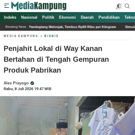
Indeks
Nasional
Politik
Ekonomi
Daerah
Pendidikan
Tekno
eglang Melonjak, Tembus Rp60 Ribu per Kilogram
Simulasi Ranking FIFA dan Sya
Breaking News
MEDIA KAMPUNG
BISNIS
Penjahit Lokal di Way Kanan
Bertahan di Tengah Gempuran
Produk Pabrikan
Alex Prayogo
Rabu, 8 Juli 2026 19:47 WIB