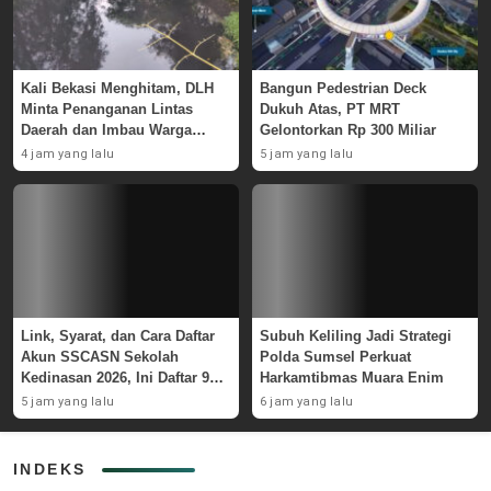
Kali Bekasi Menghitam, DLH
Bangun Pedestrian Deck
Minta Penanganan Lintas
Dukuh Atas, PT MRT
Daerah dan Imbau Warga
Gelontorkan Rp 300 Miliar
Waspada
4 jam yang lalu
5 jam yang lalu
Link, Syarat, dan Cara Daftar
Subuh Keliling Jadi Strategi
Akun SSCASN Sekolah
Polda Sumsel Perkuat
Kedinasan 2026, Ini Daftar 9
Harkamtibmas Muara Enim
Instansinya
5 jam yang lalu
6 jam yang lalu
INDEKS