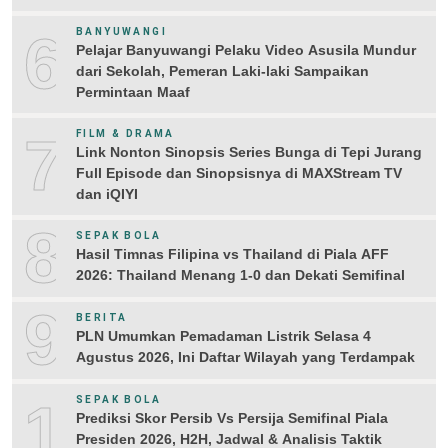
6
BANYUWANGI
Pelajar Banyuwangi Pelaku Video Asusila Mundur
dari Sekolah, Pemeran Laki-laki Sampaikan
Permintaan Maaf
7
FILM & DRAMA
Link Nonton Sinopsis Series Bunga di Tepi Jurang
Full Episode dan Sinopsisnya di MAXStream TV
dan iQIYI
8
SEPAK BOLA
Hasil Timnas Filipina vs Thailand di Piala AFF
2026: Thailand Menang 1-0 dan Dekati Semifinal
9
BERITA
PLN Umumkan Pemadaman Listrik Selasa 4
Agustus 2026, Ini Daftar Wilayah yang Terdampak
10
SEPAK BOLA
Prediksi Skor Persib Vs Persija Semifinal Piala
Presiden 2026, H2H, Jadwal & Analisis Taktik