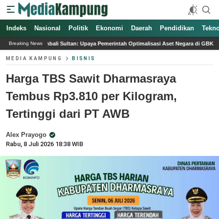
Indeks
Nasional
Politik
Ekonomi
Daerah
Pendidikan
Tekno
tan: Upaya Pemerintah Optimalisasi Aset Negara di GBK
Videotron Padel Six N
Breaking News
MEDIA KAMPUNG
BISNIS
Harga TBS Sawit Dharmasraya
Tembus Rp3.810 per Kilogram,
Tertinggi dari PT AWB
Alex Prayogo
Rabu, 8 Juli 2026 18:38 WIB