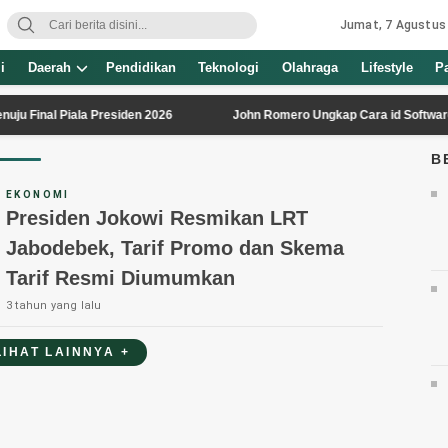
Jumat, 7 Agustus
i
Daerah
Pendidikan
Teknologi
Olahraga
Lifestyle
P
nal Piala Presiden 2026
John Romero Ungkap Cara id Software Distr
B
EKONOMI
Presiden Jokowi Resmikan LRT
Jabodebek, Tarif Promo dan Skema
Tarif Resmi Diumumkan
3 tahun yang lalu
LIHAT LAINNYA +