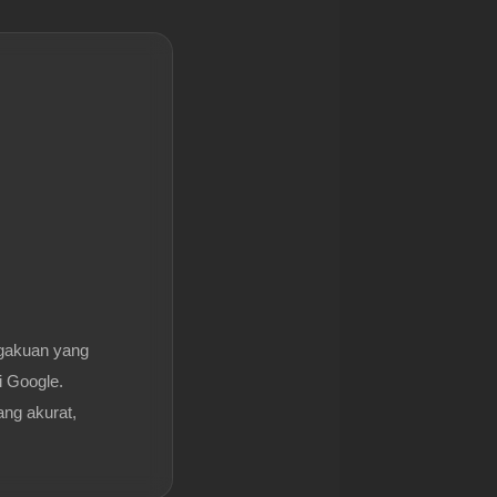
gakuan yang
i Google.
ang akurat,