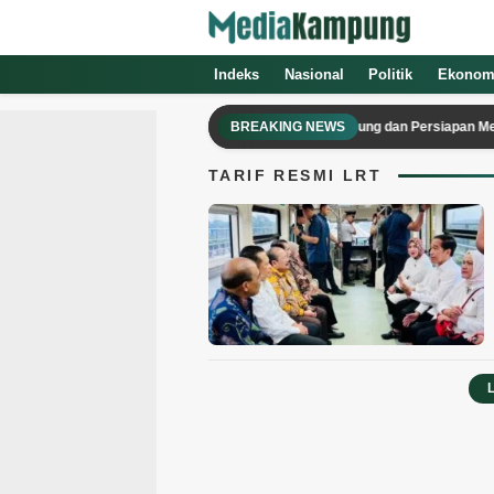
Media Kampung
Media Online Indonesia Terpercaya
Indeks
Nasional
Politik
Ekonom
Jadwal Pertandingan Terbaru Persib Bandung dan Persiapan Menuju Fi
BREAKING NEWS
TARIF RESMI LRT