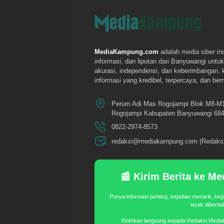
MediaKampung.com
adalah media siber in
informasi, dan liputan dari Banyuwangi un
akurasi, independensi, dan keberimbangan,
informasi yang kredibel, terpercaya, dan be
Perum Adi Mas Rogojampi Blok M8-M
Rogojampi Kabupaten Banyuwangi 684
0822-2974-8573
redaksi@mediakampung.com (Redaksi
📰 Kirim Berita ke 
Punya informasi penting, kejadian menarik, keg
layak diberit
Kirimkan langsung kepada Redaksi Medi