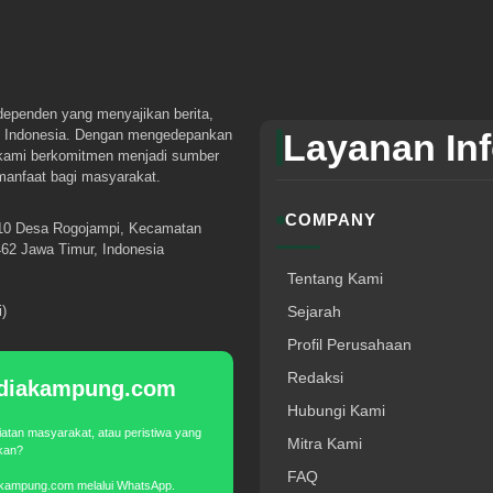
dependen yang menyajikan berita,
tuk Indonesia. Dengan mengedepankan
Layanan In
 kami berkomitmen menjadi sumber
rmanfaat bagi masyarakat.
COMPANY
10 Desa Rogojampi, Kecamatan
62 Jawa Timur, Indonesia
Tentang Kami
)
Sejarah
Profil Perusahaan
Redaksi
Mediakampung.com
Hubungi Kami
iatan masyarakat, atau peristiwa yang
Mitra Kami
akan?
FAQ
akampung.com melalui WhatsApp.