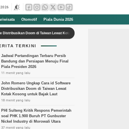
 2026
ariwisata
Otomotif
Piala Dunia 2026
ibusikan Doom di Taiwan Lewat Kotak Kosong untuk Bajak Laut
PHI 
ERITA TERKINI
Jadwal Pertandingan Terbaru Persib
Bandung dan Persiapan Menuju Final
Piala Presiden 2026
11 menit yang lalu
John Romero Ungkap Cara id Software
Distribusikan Doom di Taiwan Lewat
Kotak Kosong untuk Bajak Laut
18 menit yang lalu
PHI Sulteng Kritik Respons Pemerintah
soal PHK 1.900 Buruh PT Gunbuster
Nickel Industry di Morowali Utara
37 menit yang lalu