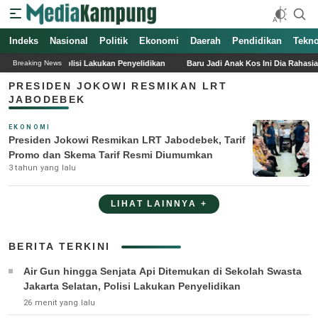
Indeks
Media Kampung
Media Online Indonesia Terpercaya
Nasional
Politik
Ekonomi
Daerah
Pendidikan
Tekno
 Selatan, Polisi Lakukan Penyelidikan
Baru Jadi Anak Kos Ini Dia Rahasia Bert
Breaking News
PRESIDEN JOKOWI RESMIKAN LRT
JABODEBEK
EKONOMI
Presiden Jokowi Resmikan LRT Jabodebek, Tarif
Promo dan Skema Tarif Resmi Diumumkan
3 tahun yang lalu
LIHAT LAINNYA +
BERITA TERKINI
Air Gun hingga Senjata Api Ditemukan di Sekolah Swasta
Jakarta Selatan, Polisi Lakukan Penyelidikan
26 menit yang lalu